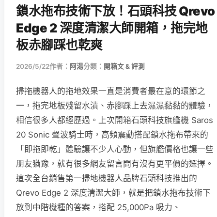
鎖水拖布技術下放！石頭科技 Qrevo
Edge 2 深度清潔大師開箱，拖完地
板赤腳踩也乾爽
2026/5/22
作者：
阿湯
分類：
開箱文 & 評測
掃拖機器人的拖地效果一直是消費者最在意的環節之
一，拖完地板殘留水漬、赤腳踩上去濕濕黏黏的體驗，
相信很多人都經歷過。上次開箱石頭科技旗艦機 Saros
20 Sonic 聲波騎士時，高頻震動搭配鎖水拖布帶來的
「即拖即乾」體驗讓不少人心動，但旗艦價格也讓一些
朋友猶豫，就有很多網友留言問有沒有更平價的選擇。
這次全台銷售第一掃地機器人品牌石頭科技推出的
Qrevo Edge 2 深度清潔大師，就是把鎖水拖布技術下
放到中階機種的答案，搭配 25,000Pa 吸力、