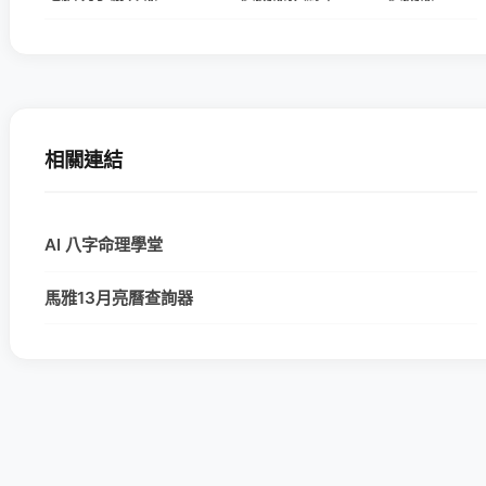
相關連結
AI 八字命理學堂
馬雅13月亮曆查詢器