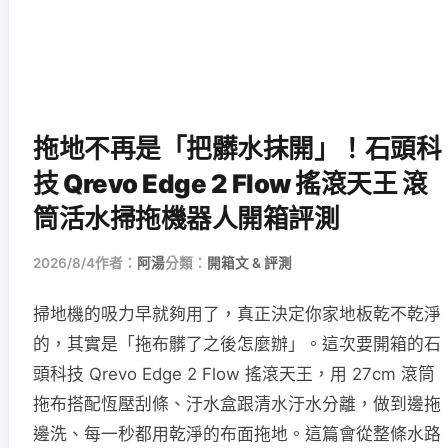
拖地不再是「把髒水抹開」！石頭科
技 Qrevo Edge 2 Flow 搖滾天王 滾
筒活水掃拖機器人開箱評測
2026/8/4
作者：
阿湯
分類：
開箱文 & 評測
掃地機的吸力早就夠用了，真正決定你家地板乾不乾淨
的，其實是「拖布髒了之後怎麼辦」。這次要開箱的石
頭科技 Qrevo Edge 2 Flow 搖滾天王，用 27cm 滾筒
拖布搭配恆壓刮條、汙水盒跟清水汙水分離，做到邊拖
邊洗、每一秒都用乾淨的布面拖地。這篇會從整條水路