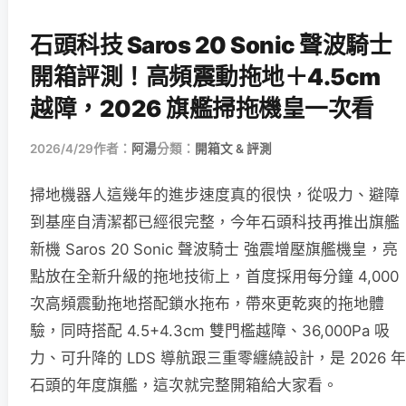
石頭科技 Saros 20 Sonic 聲波騎士
開箱評測！高頻震動拖地＋4.5cm
越障，2026 旗艦掃拖機皇一次看
2026/4/29
作者：
阿湯
分類：
開箱文 & 評測
掃地機器人這幾年的進步速度真的很快，從吸力、避障
到基座自清潔都已經很完整，今年石頭科技再推出旗艦
新機 Saros 20 Sonic 聲波騎士 強震增壓旗艦機皇，亮
點放在全新升級的拖地技術上，首度採用每分鐘 4,000
次高頻震動拖地搭配鎖水拖布，帶來更乾爽的拖地體
驗，同時搭配 4.5+4.3cm 雙門檻越障、36,000Pa 吸
力、可升降的 LDS 導航跟三重零纏繞設計，是 2026 年
石頭的年度旗艦，這次就完整開箱給大家看。