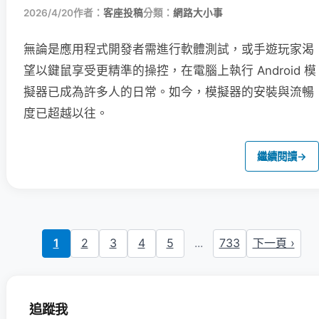
2026/4/20
作者：
客座投稿
分類：
網路大小事
無論是應用程式開發者需進行軟體測試，或手遊玩家渴
望以鍵鼠享受更精準的操控，在電腦上執行 Android 模
擬器已成為許多人的日常。如今，模擬器的安裝與流暢
度已超越以往。
繼續閱讀
→
1
2
3
4
5
...
733
下一頁 ›
追蹤我