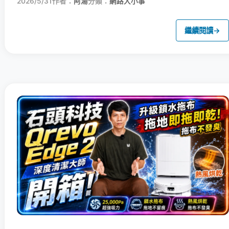
2026/5/31
作者：
阿湯
分類：
網路大小事
繼續閱讀
→