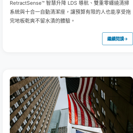
RetractSense™ 智慧升降 LDS 導航、雙重零纏繞清掃
系統與十合一自動清潔座，讓預算有限的人也能享受拖
完地板乾爽不留水漬的體驗。
繼續閱讀
→