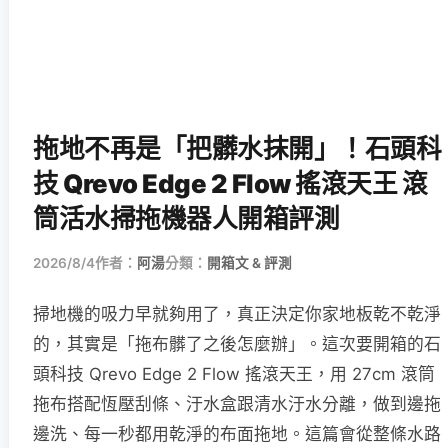
拖地不再是「把髒水抹開」！石頭科
技 Qrevo Edge 2 Flow 搖滾天王 滾
筒活水掃拖機器人開箱評測
2026/8/4
作者：
阿湯
分類：
開箱文 & 評測
掃地機的吸力早就夠用了，真正決定你家地板乾不乾淨
的，其實是「拖布髒了之後怎麼辦」。這次要開箱的石
頭科技 Qrevo Edge 2 Flow 搖滾天王，用 27cm 滾筒
拖布搭配恆壓刮條、汙水盒跟清水汙水分離，做到邊拖
邊洗、每一秒都用乾淨的布面拖地。這篇會從整條水路