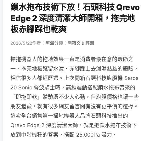
鎖水拖布技術下放！石頭科技 Qrevo
Edge 2 深度清潔大師開箱，拖完地
板赤腳踩也乾爽
2026/5/22
作者：
阿湯
分類：
開箱文 & 評測
掃拖機器人的拖地效果一直是消費者最在意的環節之
一，拖完地板殘留水漬、赤腳踩上去濕濕黏黏的體驗，
相信很多人都經歷過。上次開箱石頭科技旗艦機 Saros
20 Sonic 聲波騎士時，高頻震動搭配鎖水拖布帶來的
「即拖即乾」體驗讓不少人心動，但旗艦價格也讓一些
朋友猶豫，就有很多網友留言問有沒有更平價的選擇。
這次全台銷售第一掃地機器人品牌石頭科技推出的
Qrevo Edge 2 深度清潔大師，就是把鎖水拖布技術下
放到中階機種的答案，搭配 25,000Pa 吸力、