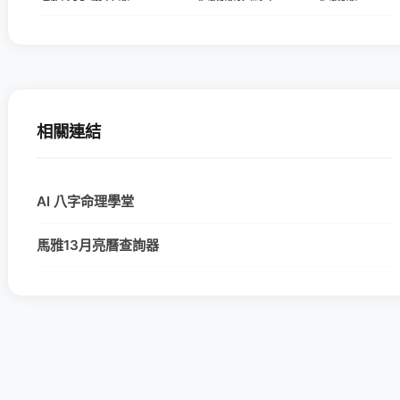
相關連結
AI 八字命理學堂
馬雅13月亮曆查詢器