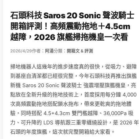
石頭科技 Saros 20 Sonic 聲波騎士
開箱評測！高頻震動拖地＋4.5cm
越障，2026 旗艦掃拖機皇一次看
2026/4/29
作者：
阿湯
分類：
開箱文 & 評測
掃地機器人這幾年的進步速度真的很快，從吸力、避障
到基座自清潔都已經很完整，今年石頭科技再推出旗艦
新機 Saros 20 Sonic 聲波騎士 強震增壓旗艦機皇，亮
點放在全新升級的拖地技術上，首度採用每分鐘 4,000
次高頻震動拖地搭配鎖水拖布，帶來更乾爽的拖地體
驗，同時搭配 4.5+4.3cm 雙門檻越障、36,000Pa 吸
力、可升降的 LDS 導航跟三重零纏繞設計，是 2026 年
石頭的年度旗艦，這次就完整開箱給大家看。