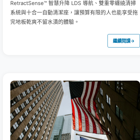
RetractSense™ 智慧升降 LDS 導航、雙重零纏繞清掃
系統與十合一自動清潔座，讓預算有限的人也能享受拖
完地板乾爽不留水漬的體驗。
繼續閱讀
→