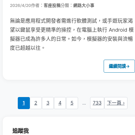
2026/4/20
作者：
客座投稿
分類：
網路大小事
無論是應用程式開發者需進行軟體測試，或手遊玩家渴
望以鍵鼠享受更精準的操控，在電腦上執行 Android 模
擬器已成為許多人的日常。如今，模擬器的安裝與流暢
度已超越以往。
繼續閱讀
→
1
2
3
4
5
...
733
下一頁 ›
追蹤我