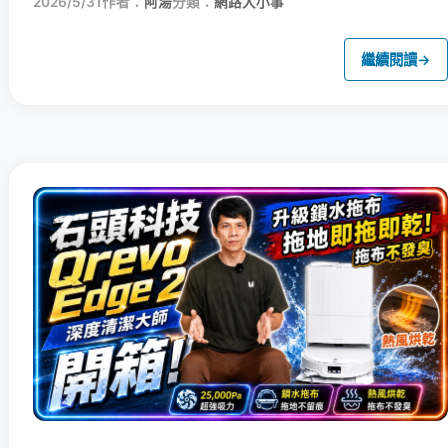
2026/5/31
作者：
阿湯
分類：
網路大小事
繼續閱讀
→