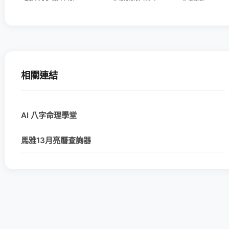
相關連結
AI 八字命理學堂
馬雅13月亮曆查詢器