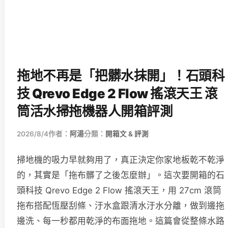
拖地不再是「把髒水抹開」！石頭科
技 Qrevo Edge 2 Flow 搖滾天王 滾
筒活水掃拖機器人開箱評測
2026/8/4
作者：
阿湯
分類：
開箱文 & 評測
掃地機的吸力早就夠用了，真正決定你家地板乾不乾淨
的，其實是「拖布髒了之後怎麼辦」。這次要開箱的石
頭科技 Qrevo Edge 2 Flow 搖滾天王，用 27cm 滾筒
拖布搭配恆壓刮條、汙水盒跟清水汙水分離，做到邊拖
邊洗、每一秒都用乾淨的布面拖地。這篇會從整條水路