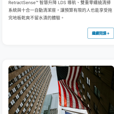
RetractSense™ 智慧升降 LDS 導航、雙重零纏繞清掃
系統與十合一自動清潔座，讓預算有限的人也能享受拖
完地板乾爽不留水漬的體驗。
繼續閱讀
→