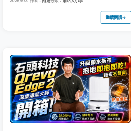
2026/5/31
作者：
阿湯
分類：
網路大小事
繼續閱讀
→