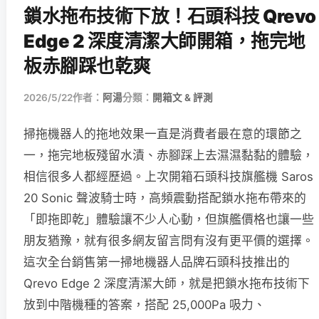
鎖水拖布技術下放！石頭科技 Qrevo
Edge 2 深度清潔大師開箱，拖完地
板赤腳踩也乾爽
2026/5/22
作者：
阿湯
分類：
開箱文 & 評測
掃拖機器人的拖地效果一直是消費者最在意的環節之
一，拖完地板殘留水漬、赤腳踩上去濕濕黏黏的體驗，
相信很多人都經歷過。上次開箱石頭科技旗艦機 Saros
20 Sonic 聲波騎士時，高頻震動搭配鎖水拖布帶來的
「即拖即乾」體驗讓不少人心動，但旗艦價格也讓一些
朋友猶豫，就有很多網友留言問有沒有更平價的選擇。
這次全台銷售第一掃地機器人品牌石頭科技推出的
Qrevo Edge 2 深度清潔大師，就是把鎖水拖布技術下
放到中階機種的答案，搭配 25,000Pa 吸力、