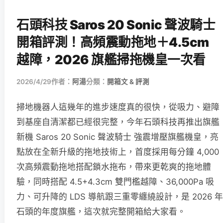
石頭科技 Saros 20 Sonic 聲波騎士
開箱評測！高頻震動拖地＋4.5cm
越障，2026 旗艦掃拖機皇一次看
2026/4/29
作者：
阿湯
分類：
開箱文 & 評測
掃地機器人這幾年的進步速度真的很快，從吸力、避障
到基座自清潔都已經很完整，今年石頭科技再推出旗艦
新機 Saros 20 Sonic 聲波騎士 強震增壓旗艦機皇，亮
點放在全新升級的拖地技術上，首度採用每分鐘 4,000
次高頻震動拖地搭配鎖水拖布，帶來更乾爽的拖地體
驗，同時搭配 4.5+4.3cm 雙門檻越障、36,000Pa 吸
力、可升降的 LDS 導航跟三重零纏繞設計，是 2026 年
石頭的年度旗艦，這次就完整開箱給大家看。