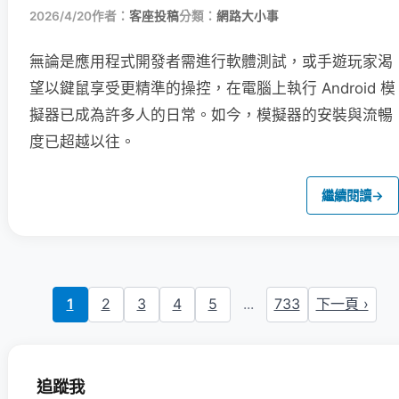
2026/4/20
作者：
客座投稿
分類：
網路大小事
無論是應用程式開發者需進行軟體測試，或手遊玩家渴
望以鍵鼠享受更精準的操控，在電腦上執行 Android 模
擬器已成為許多人的日常。如今，模擬器的安裝與流暢
度已超越以往。
繼續閱讀
→
1
2
3
4
5
...
733
下一頁 ›
追蹤我