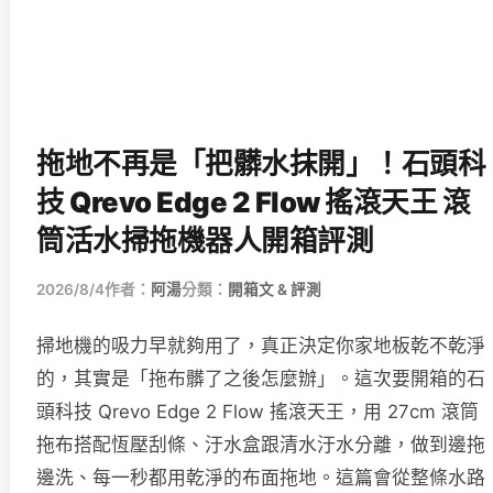
拖地不再是「把髒水抹開」！石頭科
技 Qrevo Edge 2 Flow 搖滾天王 滾
筒活水掃拖機器人開箱評測
2026/8/4
作者：
阿湯
分類：
開箱文 & 評測
掃地機的吸力早就夠用了，真正決定你家地板乾不乾淨
的，其實是「拖布髒了之後怎麼辦」。這次要開箱的石
頭科技 Qrevo Edge 2 Flow 搖滾天王，用 27cm 滾筒
拖布搭配恆壓刮條、汙水盒跟清水汙水分離，做到邊拖
邊洗、每一秒都用乾淨的布面拖地。這篇會從整條水路