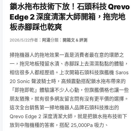
鎖水拖布技術下放！石頭科技 Qrevo
Edge 2 深度清潔大師開箱，拖完地
板赤腳踩也乾爽
2026/5/22
作者：
阿湯
分類：
開箱文 & 評測
掃拖機器人的拖地效果一直是消費者最在意的環節之
一，拖完地板殘留水漬、赤腳踩上去濕濕黏黏的體驗，
相信很多人都經歷過。上次開箱石頭科技旗艦機 Saros
20 Sonic 聲波騎士時，高頻震動搭配鎖水拖布帶來的
「即拖即乾」體驗讓不少人心動，但旗艦價格也讓一些
朋友猶豫，就有很多網友留言問有沒有更平價的選擇。
這次全台銷售第一掃地機器人品牌石頭科技推出的
Qrevo Edge 2 深度清潔大師，就是把鎖水拖布技術下
放到中階機種的答案，搭配 25,000Pa 吸力、