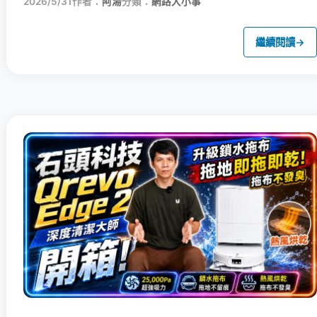
2026/5/31
作者：
阿湯
分類：
網路大小事
繼續閱讀
→