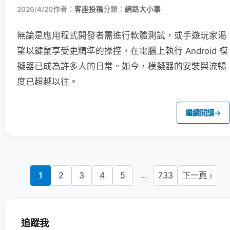
2026/4/20
作者：
客座投稿
分類：
網路大小事
無論是應用程式開發者需進行軟體測試，或手遊玩家渴
望以鍵鼠享受更精準的操控，在電腦上執行 Android 模
擬器已成為許多人的日常。如今，模擬器的安裝與流暢
度已超越以往。
繼續閱讀
→
1
2
3
4
5
...
733
下一頁 ›
追蹤我