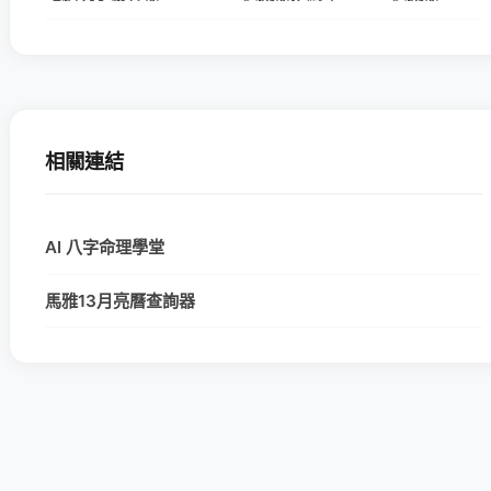
相關連結
AI 八字命理學堂
馬雅13月亮曆查詢器