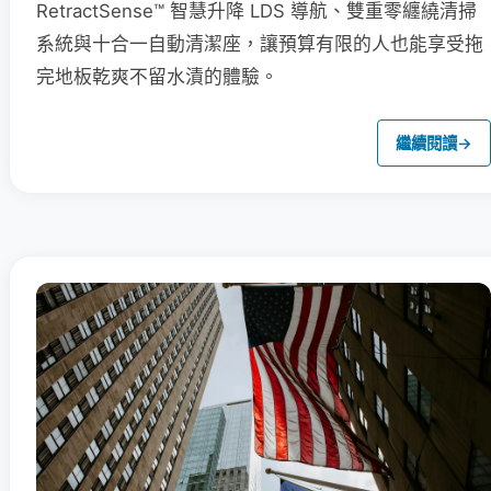
RetractSense™ 智慧升降 LDS 導航、雙重零纏繞清掃
系統與十合一自動清潔座，讓預算有限的人也能享受拖
完地板乾爽不留水漬的體驗。
繼續閱讀
→