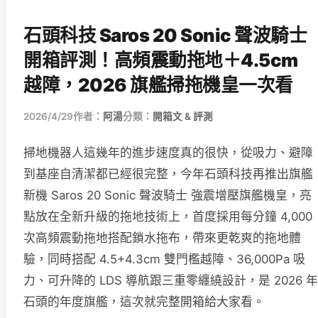
石頭科技 Saros 20 Sonic 聲波騎士
開箱評測！高頻震動拖地＋4.5cm
越障，2026 旗艦掃拖機皇一次看
2026/4/29
作者：
阿湯
分類：
開箱文 & 評測
掃地機器人這幾年的進步速度真的很快，從吸力、避障
到基座自清潔都已經很完整，今年石頭科技再推出旗艦
新機 Saros 20 Sonic 聲波騎士 強震增壓旗艦機皇，亮
點放在全新升級的拖地技術上，首度採用每分鐘 4,000
次高頻震動拖地搭配鎖水拖布，帶來更乾爽的拖地體
驗，同時搭配 4.5+4.3cm 雙門檻越障、36,000Pa 吸
力、可升降的 LDS 導航跟三重零纏繞設計，是 2026 年
石頭的年度旗艦，這次就完整開箱給大家看。