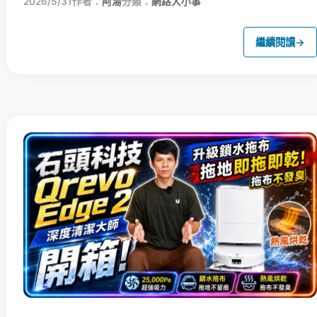
2026/5/31
作者：
阿湯
分類：
網路大小事
繼續閱讀
→