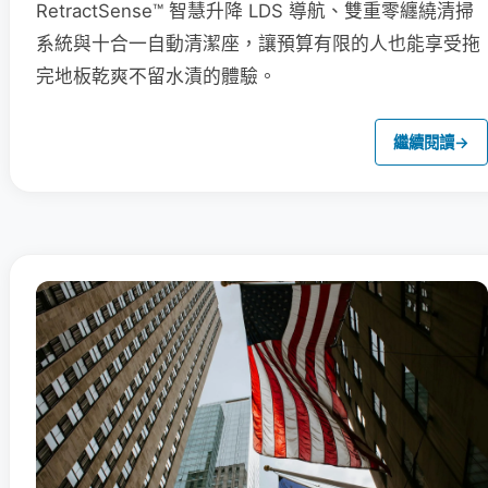
RetractSense™ 智慧升降 LDS 導航、雙重零纏繞清掃
系統與十合一自動清潔座，讓預算有限的人也能享受拖
完地板乾爽不留水漬的體驗。
繼續閱讀
→