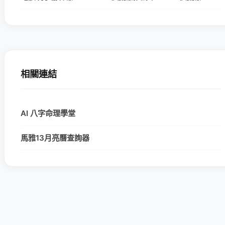
相關連結
AI 八字命理學堂
馬雅13月亮曆查詢器