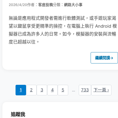
2026/4/20
作者：
客座投稿
分類：
網路大小事
無論是應用程式開發者需進行軟體測試，或手遊玩家渴
望以鍵鼠享受更精準的操控，在電腦上執行 Android 模
擬器已成為許多人的日常。如今，模擬器的安裝與流暢
度已超越以往。
繼續閱讀
→
1
2
3
4
5
...
733
下一頁 ›
追蹤我