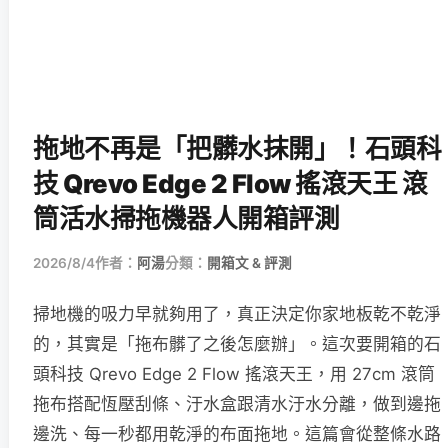
拖地不再是「把髒水抹開」！石頭科
技 Qrevo Edge 2 Flow 搖滾天王 滾
筒活水掃拖機器人開箱評測
2026/8/4
作者：
阿湯
分類：
開箱文 & 評測
掃地機的吸力早就夠用了，真正決定你家地板乾不乾淨
的，其實是「拖布髒了之後怎麼辦」。這次要開箱的石
頭科技 Qrevo Edge 2 Flow 搖滾天王，用 27cm 滾筒
拖布搭配恆壓刮條、汙水盒跟清水汙水分離，做到邊拖
邊洗、每一秒都用乾淨的布面拖地。這篇會從整條水路