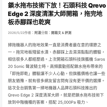
鎖水拖布技術下放！石頭科技 Qrevo
Edge 2 深度清潔大師開箱，拖完地
板赤腳踩也乾爽
2026/5/22
作者：
阿湯
分類：
開箱文 & 評測
掃拖機器人的拖地效果一直是消費者最在意的環節之
一，拖完地板殘留水漬、赤腳踩上去濕濕黏黏的體驗，
相信很多人都經歷過。上次開箱石頭科技旗艦機 Saros
20 Sonic 聲波騎士時，高頻震動搭配鎖水拖布帶來的
「即拖即乾」體驗讓不少人心動，但旗艦價格也讓一些
朋友猶豫，就有很多網友留言問有沒有更平價的選擇。
這次全台銷售第一掃地機器人品牌石頭科技推出的
Qrevo Edge 2 深度清潔大師，就是把鎖水拖布技術下
放到中階機種的答案，搭配 25,000Pa 吸力、