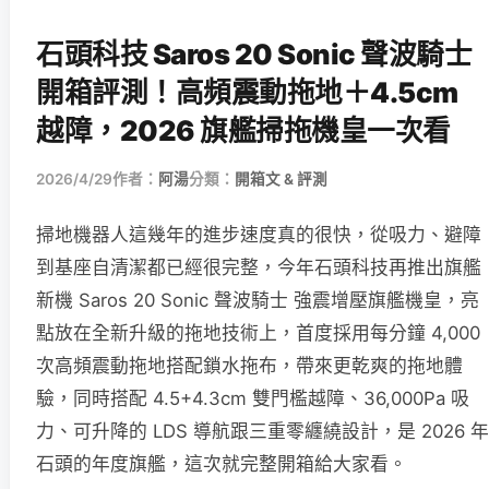
石頭科技 Saros 20 Sonic 聲波騎士
開箱評測！高頻震動拖地＋4.5cm
越障，2026 旗艦掃拖機皇一次看
2026/4/29
作者：
阿湯
分類：
開箱文 & 評測
掃地機器人這幾年的進步速度真的很快，從吸力、避障
到基座自清潔都已經很完整，今年石頭科技再推出旗艦
新機 Saros 20 Sonic 聲波騎士 強震增壓旗艦機皇，亮
點放在全新升級的拖地技術上，首度採用每分鐘 4,000
次高頻震動拖地搭配鎖水拖布，帶來更乾爽的拖地體
驗，同時搭配 4.5+4.3cm 雙門檻越障、36,000Pa 吸
力、可升降的 LDS 導航跟三重零纏繞設計，是 2026 年
石頭的年度旗艦，這次就完整開箱給大家看。