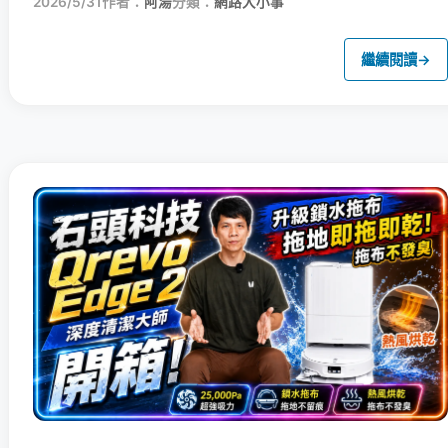
2026/5/31
作者：
阿湯
分類：
網路大小事
繼續閱讀
→