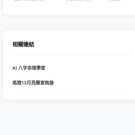
相關連結
AI 八字命理學堂
馬雅13月亮曆查詢器