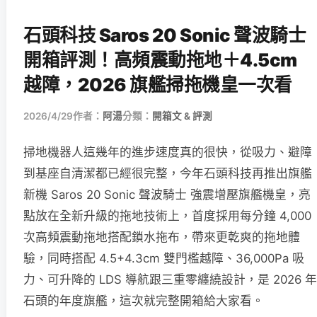
石頭科技 Saros 20 Sonic 聲波騎士
開箱評測！高頻震動拖地＋4.5cm
越障，2026 旗艦掃拖機皇一次看
2026/4/29
作者：
阿湯
分類：
開箱文 & 評測
掃地機器人這幾年的進步速度真的很快，從吸力、避障
到基座自清潔都已經很完整，今年石頭科技再推出旗艦
新機 Saros 20 Sonic 聲波騎士 強震增壓旗艦機皇，亮
點放在全新升級的拖地技術上，首度採用每分鐘 4,000
次高頻震動拖地搭配鎖水拖布，帶來更乾爽的拖地體
驗，同時搭配 4.5+4.3cm 雙門檻越障、36,000Pa 吸
力、可升降的 LDS 導航跟三重零纏繞設計，是 2026 年
石頭的年度旗艦，這次就完整開箱給大家看。