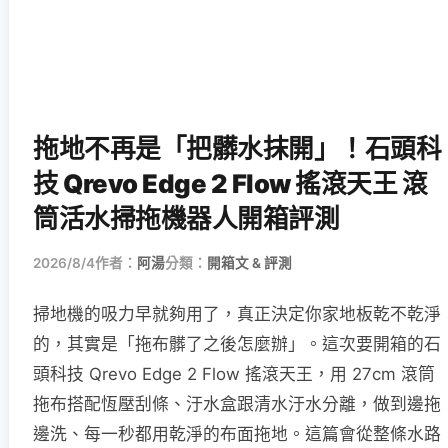
拖地不再是「把髒水抹開」！石頭科
技 Qrevo Edge 2 Flow 搖滾天王 滾
筒活水掃拖機器人開箱評測
2026/8/4
作者：
阿湯
分類：
開箱文 & 評測
掃地機的吸力早就夠用了，真正決定你家地板乾不乾淨
的，其實是「拖布髒了之後怎麼辦」。這次要開箱的石
頭科技 Qrevo Edge 2 Flow 搖滾天王，用 27cm 滾筒
拖布搭配恆壓刮條、汙水盒跟清水汙水分離，做到邊拖
邊洗、每一秒都用乾淨的布面拖地。這篇會從整條水路