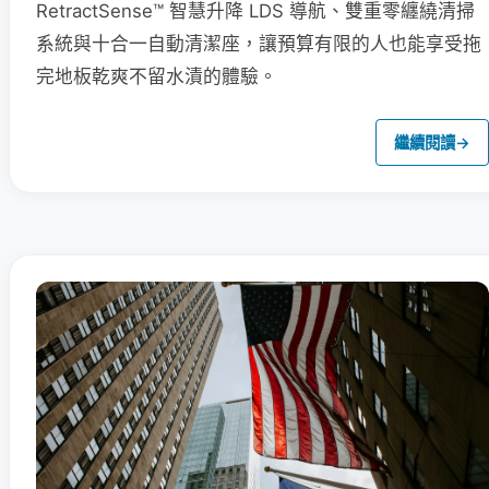
RetractSense™ 智慧升降 LDS 導航、雙重零纏繞清掃
系統與十合一自動清潔座，讓預算有限的人也能享受拖
完地板乾爽不留水漬的體驗。
繼續閱讀
→