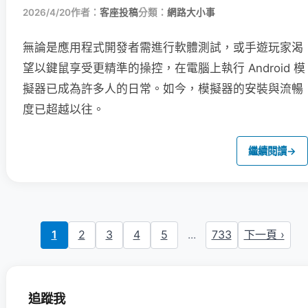
2026/4/20
作者：
客座投稿
分類：
網路大小事
無論是應用程式開發者需進行軟體測試，或手遊玩家渴
望以鍵鼠享受更精準的操控，在電腦上執行 Android 模
擬器已成為許多人的日常。如今，模擬器的安裝與流暢
度已超越以往。
繼續閱讀
→
1
2
3
4
5
...
733
下一頁 ›
追蹤我