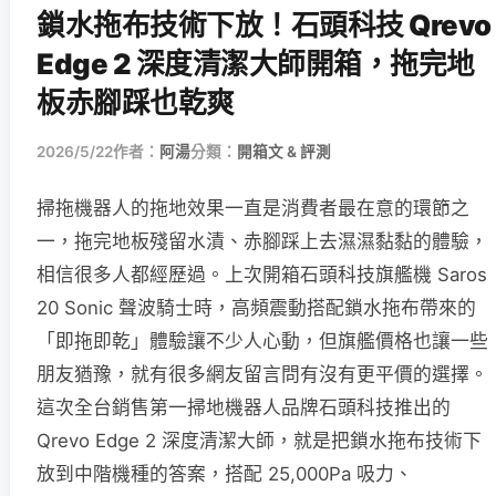
鎖水拖布技術下放！石頭科技 Qrevo
Edge 2 深度清潔大師開箱，拖完地
板赤腳踩也乾爽
2026/5/22
作者：
阿湯
分類：
開箱文 & 評測
掃拖機器人的拖地效果一直是消費者最在意的環節之
一，拖完地板殘留水漬、赤腳踩上去濕濕黏黏的體驗，
相信很多人都經歷過。上次開箱石頭科技旗艦機 Saros
20 Sonic 聲波騎士時，高頻震動搭配鎖水拖布帶來的
「即拖即乾」體驗讓不少人心動，但旗艦價格也讓一些
朋友猶豫，就有很多網友留言問有沒有更平價的選擇。
這次全台銷售第一掃地機器人品牌石頭科技推出的
Qrevo Edge 2 深度清潔大師，就是把鎖水拖布技術下
放到中階機種的答案，搭配 25,000Pa 吸力、