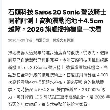
石頭科技 Saros 20 Sonic 聲波騎士
開箱評測！高頻震動拖地＋4.5cm
越障，2026 旗艦掃拖機皇一次看
2026/4/29
作者：
阿湯
分類：
開箱文 & 評測
掃地機器人這幾年的進步速度真的很快，從吸力、避障
到基座自清潔都已經很完整，今年石頭科技再推出旗艦
新機 Saros 20 Sonic 聲波騎士 強震增壓旗艦機皇，亮
點放在全新升級的拖地技術上，首度採用每分鐘 4,000
次高頻震動拖地搭配鎖水拖布，帶來更乾爽的拖地體
驗，同時搭配 4.5+4.3cm 雙門檻越障、36,000Pa 吸
力、可升降的 LDS 導航跟三重零纏繞設計，是 2026 年
石頭的年度旗艦，這次就完整開箱給大家看。