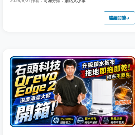
2026/5/31
作者：
阿湯
分類：
網路大小事
繼續閱讀
→