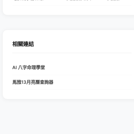
相關連結
AI 八字命理學堂
馬雅13月亮曆查詢器