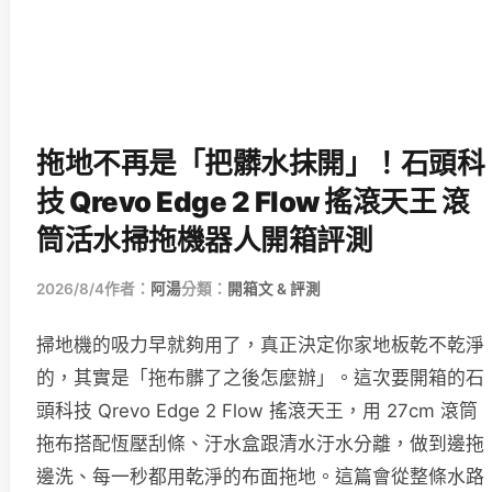
拖地不再是「把髒水抹開」！石頭科
技 Qrevo Edge 2 Flow 搖滾天王 滾
筒活水掃拖機器人開箱評測
2026/8/4
作者：
阿湯
分類：
開箱文 & 評測
掃地機的吸力早就夠用了，真正決定你家地板乾不乾淨
的，其實是「拖布髒了之後怎麼辦」。這次要開箱的石
頭科技 Qrevo Edge 2 Flow 搖滾天王，用 27cm 滾筒
拖布搭配恆壓刮條、汙水盒跟清水汙水分離，做到邊拖
邊洗、每一秒都用乾淨的布面拖地。這篇會從整條水路