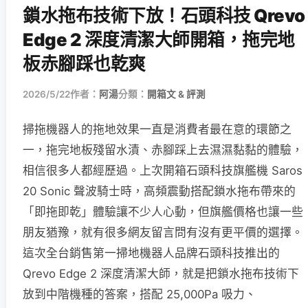
鎖水拖布技術下放！石頭科技 Qrevo
Edge 2 深度清潔大師開箱，拖完地
板赤腳踩也乾爽
2026/5/22
作者：
阿湯
分類：
開箱文 & 評測
掃拖機器人的拖地效果一直是消費者最在意的環節之
一，拖完地板殘留水漬、赤腳踩上去濕濕黏黏的體驗，
相信很多人都經歷過。上次開箱石頭科技旗艦機 Saros
20 Sonic 聲波騎士時，高頻震動搭配鎖水拖布帶來的
「即拖即乾」體驗讓不少人心動，但旗艦價格也讓一些
朋友猶豫，就有很多網友留言問有沒有更平價的選擇。
這次全台銷售第一掃地機器人品牌石頭科技推出的
Qrevo Edge 2 深度清潔大師，就是把鎖水拖布技術下
放到中階機種的答案，搭配 25,000Pa 吸力、