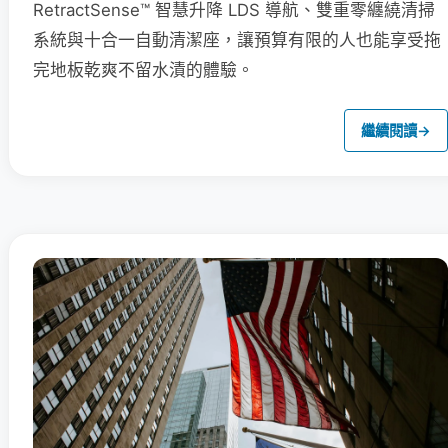
RetractSense™ 智慧升降 LDS 導航、雙重零纏繞清掃
系統與十合一自動清潔座，讓預算有限的人也能享受拖
完地板乾爽不留水漬的體驗。
繼續閱讀
→