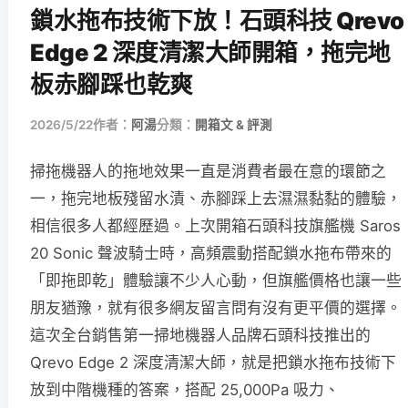
鎖水拖布技術下放！石頭科技 Qrevo
Edge 2 深度清潔大師開箱，拖完地
板赤腳踩也乾爽
2026/5/22
作者：
阿湯
分類：
開箱文 & 評測
掃拖機器人的拖地效果一直是消費者最在意的環節之
一，拖完地板殘留水漬、赤腳踩上去濕濕黏黏的體驗，
相信很多人都經歷過。上次開箱石頭科技旗艦機 Saros
20 Sonic 聲波騎士時，高頻震動搭配鎖水拖布帶來的
「即拖即乾」體驗讓不少人心動，但旗艦價格也讓一些
朋友猶豫，就有很多網友留言問有沒有更平價的選擇。
這次全台銷售第一掃地機器人品牌石頭科技推出的
Qrevo Edge 2 深度清潔大師，就是把鎖水拖布技術下
放到中階機種的答案，搭配 25,000Pa 吸力、