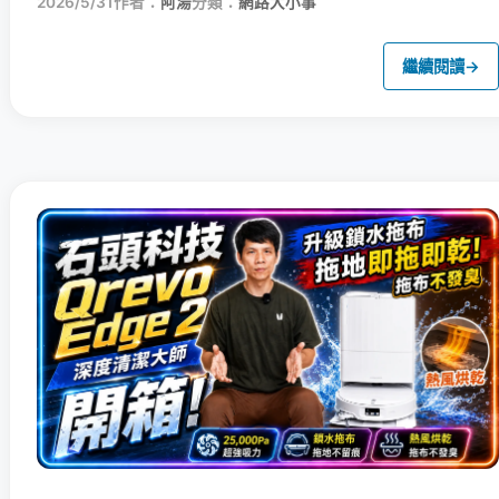
2026/5/31
作者：
阿湯
分類：
網路大小事
繼續閱讀
→