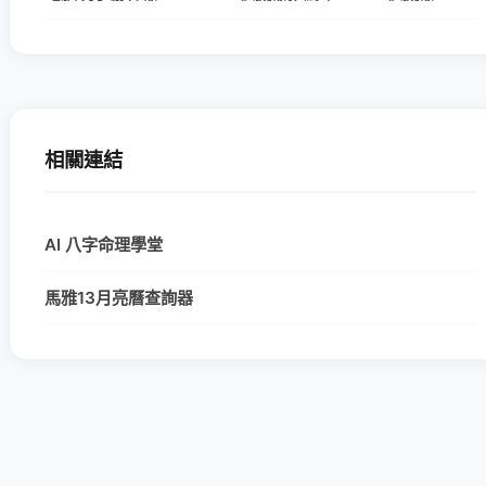
相關連結
AI 八字命理學堂
馬雅13月亮曆查詢器