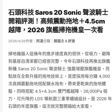
石頭科技 Saros 20 Sonic 聲波騎士
開箱評測！高頻震動拖地＋4.5cm
越障，2026 旗艦掃拖機皇一次看
2026/4/29
作者：
阿湯
分類：
開箱文 & 評測
掃地機器人這幾年的進步速度真的很快，從吸力、避障
到基座自清潔都已經很完整，今年石頭科技再推出旗艦
新機 Saros 20 Sonic 聲波騎士 強震增壓旗艦機皇，亮
點放在全新升級的拖地技術上，首度採用每分鐘 4,000
次高頻震動拖地搭配鎖水拖布，帶來更乾爽的拖地體
驗，同時搭配 4.5+4.3cm 雙門檻越障、36,000Pa 吸
力、可升降的 LDS 導航跟三重零纏繞設計，是 2026 年
石頭的年度旗艦，這次就完整開箱給大家看。