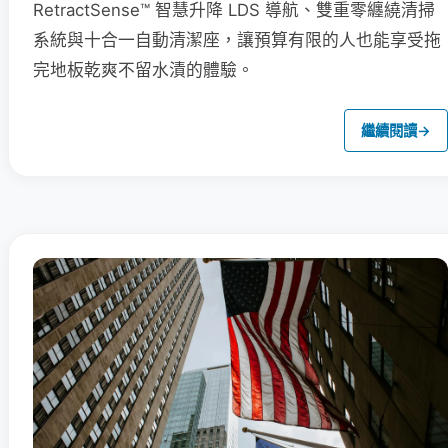
RetractSense™ 智慧升降 LDS 導航、雙重零纏繞清掃
系統與十合一自動清潔座，讓預算有限的人也能享受拖
完地板乾爽不留水漬的體驗。
繼續閱讀
→