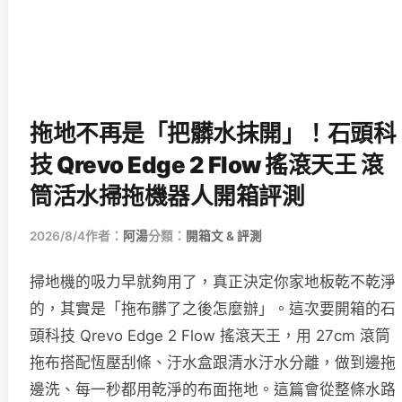
拖地不再是「把髒水抹開」！石頭科
技 Qrevo Edge 2 Flow 搖滾天王 滾
筒活水掃拖機器人開箱評測
2026/8/4
作者：
阿湯
分類：
開箱文 & 評測
掃地機的吸力早就夠用了，真正決定你家地板乾不乾淨
的，其實是「拖布髒了之後怎麼辦」。這次要開箱的石
頭科技 Qrevo Edge 2 Flow 搖滾天王，用 27cm 滾筒
拖布搭配恆壓刮條、汙水盒跟清水汙水分離，做到邊拖
邊洗、每一秒都用乾淨的布面拖地。這篇會從整條水路