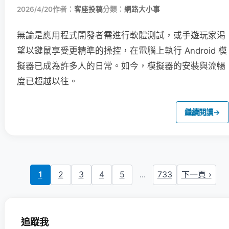
2026/4/20
作者：
客座投稿
分類：
網路大小事
無論是應用程式開發者需進行軟體測試，或手遊玩家渴
望以鍵鼠享受更精準的操控，在電腦上執行 Android 模
擬器已成為許多人的日常。如今，模擬器的安裝與流暢
度已超越以往。
繼續閱讀
→
1
2
3
4
5
...
733
下一頁 ›
追蹤我