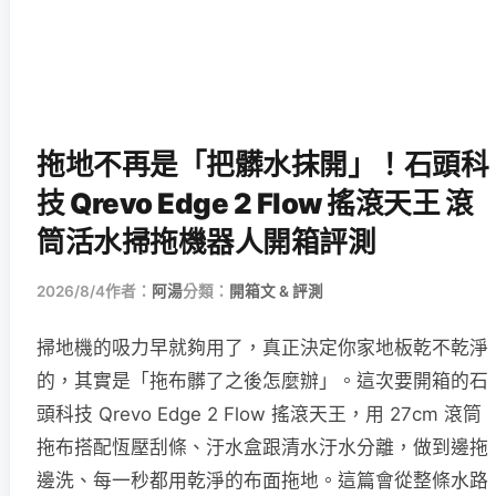
拖地不再是「把髒水抹開」！石頭科
技 Qrevo Edge 2 Flow 搖滾天王 滾
筒活水掃拖機器人開箱評測
2026/8/4
作者：
阿湯
分類：
開箱文 & 評測
掃地機的吸力早就夠用了，真正決定你家地板乾不乾淨
的，其實是「拖布髒了之後怎麼辦」。這次要開箱的石
頭科技 Qrevo Edge 2 Flow 搖滾天王，用 27cm 滾筒
拖布搭配恆壓刮條、汙水盒跟清水汙水分離，做到邊拖
邊洗、每一秒都用乾淨的布面拖地。這篇會從整條水路