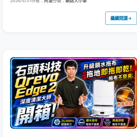
2026/5/31
作者：
阿湯
分類：
網路大小事
繼續閱讀
→