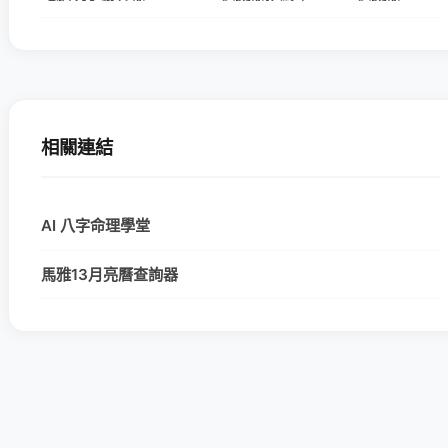
相關連結
AI 八字命理學堂
馬雅13月亮曆查詢器