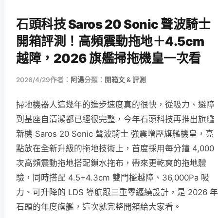
石頭科技 Saros 20 Sonic 聲波騎士
開箱評測！高頻震動拖地＋4.5cm
越障，2026 旗艦掃拖機皇一次看
2026/4/29
作者：
阿湯
分類：
開箱文 & 評測
掃地機器人這幾年的進步速度真的很快，從吸力、避障
到基座自清潔都已經很完整，今年石頭科技再推出旗艦
新機 Saros 20 Sonic 聲波騎士 強震增壓旗艦機皇，亮
點放在全新升級的拖地技術上，首度採用每分鐘 4,000
次高頻震動拖地搭配鎖水拖布，帶來更乾爽的拖地體
驗，同時搭配 4.5+4.3cm 雙門檻越障、36,000Pa 吸
力、可升降的 LDS 導航跟三重零纏繞設計，是 2026 年
石頭的年度旗艦，這次就完整開箱給大家看。