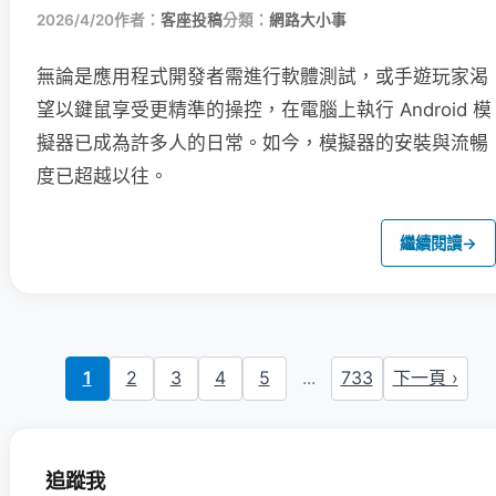
2026/4/20
作者：
客座投稿
分類：
網路大小事
無論是應用程式開發者需進行軟體測試，或手遊玩家渴
望以鍵鼠享受更精準的操控，在電腦上執行 Android 模
擬器已成為許多人的日常。如今，模擬器的安裝與流暢
度已超越以往。
繼續閱讀
→
1
2
3
4
5
...
733
下一頁 ›
追蹤我