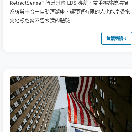
RetractSense™ 智慧升降 LDS 導航、雙重零纏繞清掃
系統與十合一自動清潔座，讓預算有限的人也能享受拖
完地板乾爽不留水漬的體驗。
繼續閱讀
→