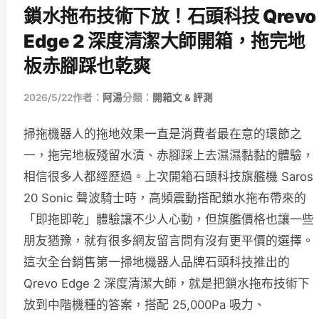
鎖水拖布技術下放！石頭科技 Qrevo
Edge 2 深度清潔大師開箱，拖完地
板赤腳踩也乾爽
2026/5/22
作者：
阿湯
分類：
開箱文 & 評測
掃拖機器人的拖地效果一直是消費者最在意的環節之
一，拖完地板殘留水漬、赤腳踩上去濕濕黏黏的體驗，
相信很多人都經歷過。上次開箱石頭科技旗艦機 Saros
20 Sonic 聲波騎士時，高頻震動搭配鎖水拖布帶來的
「即拖即乾」體驗讓不少人心動，但旗艦價格也讓一些
朋友猶豫，就有很多網友留言問有沒有更平價的選擇。
這次全台銷售第一掃地機器人品牌石頭科技推出的
Qrevo Edge 2 深度清潔大師，就是把鎖水拖布技術下
放到中階機種的答案，搭配 25,000Pa 吸力、