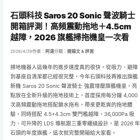
石頭科技 Saros 20 Sonic 聲波騎士
開箱評測！高頻震動拖地＋4.5cm
越障，2026 旗艦掃拖機皇一次看
2026/4/29
作者：
阿湯
分類：
開箱文 & 評測
掃地機器人這幾年的進步速度真的很快，從吸力、避障
到基座自清潔都已經很完整，今年石頭科技再推出旗艦
新機 Saros 20 Sonic 聲波騎士 強震增壓旗艦機皇，亮
點放在全新升級的拖地技術上，首度採用每分鐘 4,000
次高頻震動拖地搭配鎖水拖布，帶來更乾爽的拖地體
驗，同時搭配 4.5+4.3cm 雙門檻越障、36,000Pa 吸
力、可升降的 LDS 導航跟三重零纏繞設計，是 2026 年
石頭的年度旗艦，這次就完整開箱給大家看。