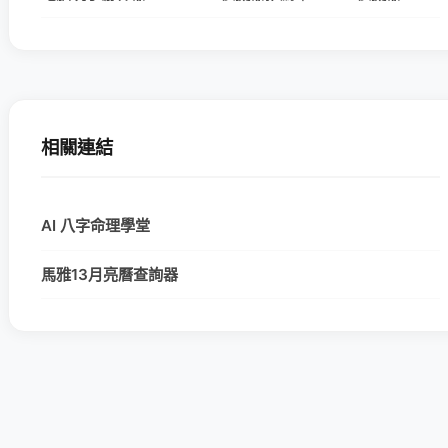
相關連結
AI 八字命理學堂
馬雅13月亮曆查詢器