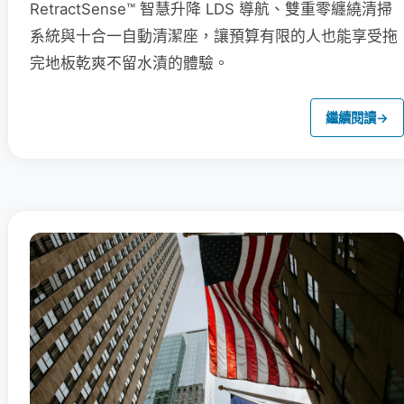
RetractSense™ 智慧升降 LDS 導航、雙重零纏繞清掃
系統與十合一自動清潔座，讓預算有限的人也能享受拖
完地板乾爽不留水漬的體驗。
繼續閱讀
→