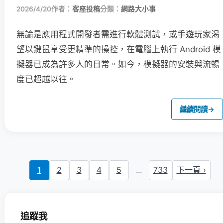
2026/4/20
作者：
客座投稿
分類：
網路大小事
無論是應用程式開發者需進行軟體測試，或手遊玩家渴
望以鍵鼠享受更精準的操控，在電腦上執行 Android 模
擬器已成為許多人的日常。如今，模擬器的安裝與流暢
度已超越以往。
繼續閱讀
→
1
2
3
4
5
...
733
下一頁 ›
追蹤我