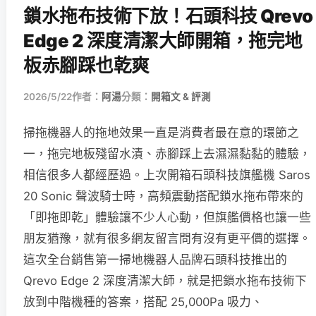
鎖水拖布技術下放！石頭科技 Qrevo
Edge 2 深度清潔大師開箱，拖完地
板赤腳踩也乾爽
2026/5/22
作者：
阿湯
分類：
開箱文 & 評測
掃拖機器人的拖地效果一直是消費者最在意的環節之
一，拖完地板殘留水漬、赤腳踩上去濕濕黏黏的體驗，
相信很多人都經歷過。上次開箱石頭科技旗艦機 Saros
20 Sonic 聲波騎士時，高頻震動搭配鎖水拖布帶來的
「即拖即乾」體驗讓不少人心動，但旗艦價格也讓一些
朋友猶豫，就有很多網友留言問有沒有更平價的選擇。
這次全台銷售第一掃地機器人品牌石頭科技推出的
Qrevo Edge 2 深度清潔大師，就是把鎖水拖布技術下
放到中階機種的答案，搭配 25,000Pa 吸力、