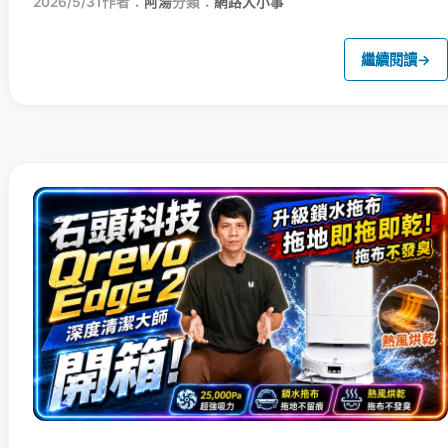
2026/5/31
作者：
阿湯
分類：
網路大小事
繼續閱讀
→