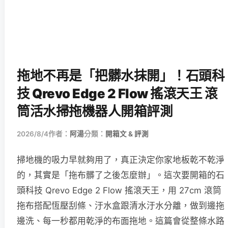
拖地不再是「把髒水抹開」！石頭科
技 Qrevo Edge 2 Flow 搖滾天王 滾
筒活水掃拖機器人開箱評測
2026/8/4
作者：
阿湯
分類：
開箱文 & 評測
掃地機的吸力早就夠用了，真正決定你家地板乾不乾淨
的，其實是「拖布髒了之後怎麼辦」。這次要開箱的石
頭科技 Qrevo Edge 2 Flow 搖滾天王，用 27cm 滾筒
拖布搭配恆壓刮條、汙水盒跟清水汙水分離，做到邊拖
邊洗、每一秒都用乾淨的布面拖地。這篇會從整條水路