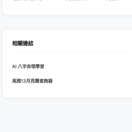
相關連結
AI 八字命理學堂
馬雅13月亮曆查詢器