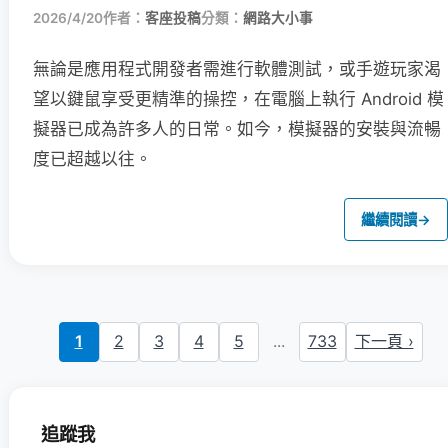
2026/4/20
作者：
客座投稿
分類：
網路大小事
無論是應用程式開發者需進行軟體測試，或手遊玩家渴
望以鍵鼠享受更精準的操控，在電腦上執行 Android 模
擬器已成為許多人的日常。如今，模擬器的安裝與流暢
度已超越以往。
繼續閱讀
→
1
2
3
4
5
...
733
下一頁 ›
追蹤我