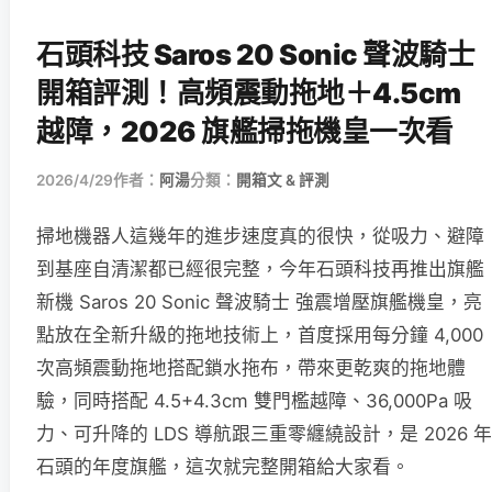
石頭科技 Saros 20 Sonic 聲波騎士
開箱評測！高頻震動拖地＋4.5cm
越障，2026 旗艦掃拖機皇一次看
2026/4/29
作者：
阿湯
分類：
開箱文 & 評測
掃地機器人這幾年的進步速度真的很快，從吸力、避障
到基座自清潔都已經很完整，今年石頭科技再推出旗艦
新機 Saros 20 Sonic 聲波騎士 強震增壓旗艦機皇，亮
點放在全新升級的拖地技術上，首度採用每分鐘 4,000
次高頻震動拖地搭配鎖水拖布，帶來更乾爽的拖地體
驗，同時搭配 4.5+4.3cm 雙門檻越障、36,000Pa 吸
力、可升降的 LDS 導航跟三重零纏繞設計，是 2026 年
石頭的年度旗艦，這次就完整開箱給大家看。