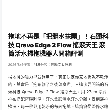
拖地不再是「把髒水抹開」！石頭科
技 Qrevo Edge 2 Flow 搖滾天王 滾
筒活水掃拖機器人開箱評測
2026/8/4
作者：
阿湯
分類：
開箱文 & 評測
掃地機的吸力早就夠用了，真正決定你家地板乾不乾淨
的，其實是「拖布髒了之後怎麼辦」。這次要開箱的石
頭科技 Qrevo Edge 2 Flow 搖滾天王，用 27cm 滾筒
拖布搭配恆壓刮條、汙水盒跟清水汙水分離，做到邊拖
邊洗、每一秒都用乾淨的布面拖地。這篇會從整條水路