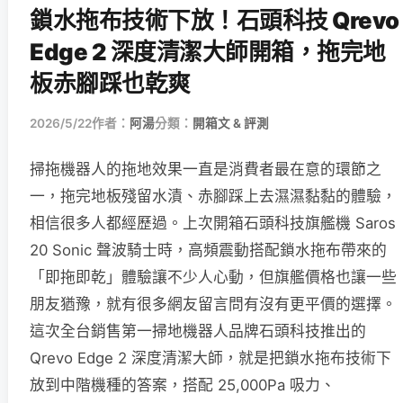
鎖水拖布技術下放！石頭科技 Qrevo
Edge 2 深度清潔大師開箱，拖完地
板赤腳踩也乾爽
2026/5/22
作者：
阿湯
分類：
開箱文 & 評測
掃拖機器人的拖地效果一直是消費者最在意的環節之
一，拖完地板殘留水漬、赤腳踩上去濕濕黏黏的體驗，
相信很多人都經歷過。上次開箱石頭科技旗艦機 Saros
20 Sonic 聲波騎士時，高頻震動搭配鎖水拖布帶來的
「即拖即乾」體驗讓不少人心動，但旗艦價格也讓一些
朋友猶豫，就有很多網友留言問有沒有更平價的選擇。
這次全台銷售第一掃地機器人品牌石頭科技推出的
Qrevo Edge 2 深度清潔大師，就是把鎖水拖布技術下
放到中階機種的答案，搭配 25,000Pa 吸力、