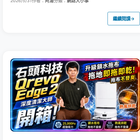
2026/5/31
作者：
阿湯
分類：
網路大小事
繼續閱讀
→