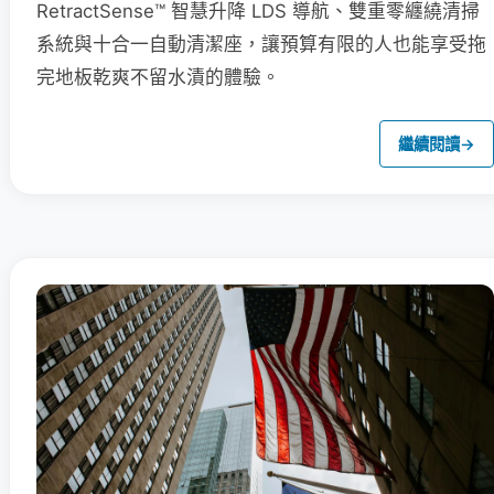
RetractSense™ 智慧升降 LDS 導航、雙重零纏繞清掃
系統與十合一自動清潔座，讓預算有限的人也能享受拖
完地板乾爽不留水漬的體驗。
繼續閱讀
→