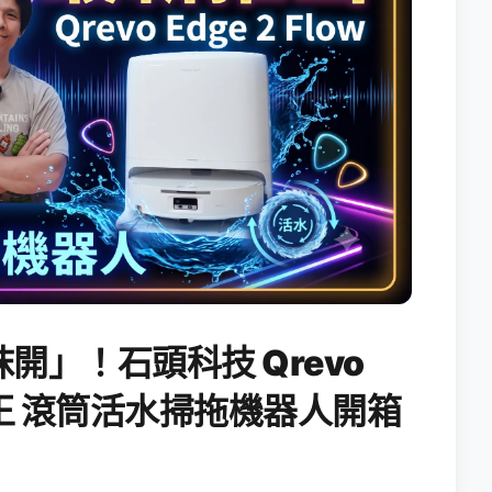
開」！石頭科技 Qrevo
搖滾天王 滾筒活水掃拖機器人開箱