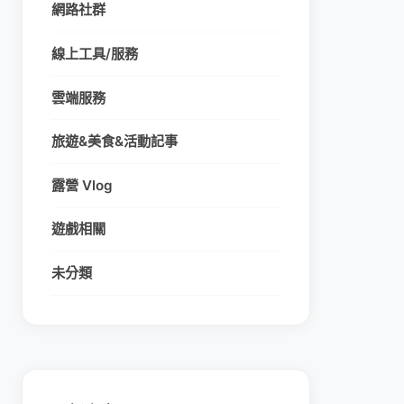
網路社群
線上工具/服務
雲端服務
旅遊&美食&活動記事
露營 Vlog
遊戲相關
未分類