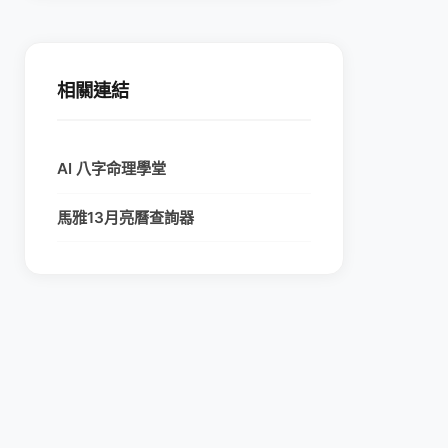
相關連結
AI 八字命理學堂
馬雅13月亮曆查詢器