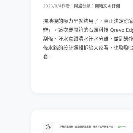
2026/8/4
作者：
阿湯
分類：
開箱文 & 評測
掃地機的吸力早就夠用了，真正決定你
辦」。這次要開箱的石頭科技 Qrevo Edg
刮條、汙水盒跟清水汙水分離，做到邊
條水路的設計邏輯拆給大家看，也聊聊
套。