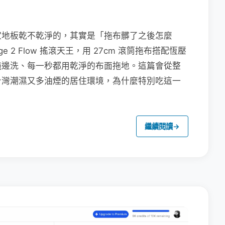
家地板乾不乾淨的，其實是「拖布髒了之後怎麼
e 2 Flow 搖滾天王，用 27cm 滾筒拖布搭配恆壓
拖邊洗、每一秒都用乾淨的布面拖地。這篇會從整
台灣潮濕又多油煙的居住環境，為什麼特別吃這一
繼續閱讀
→