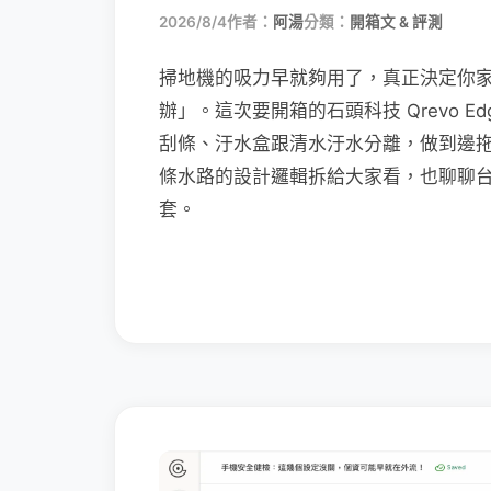
2026/8/4
作者：
阿湯
分類：
開箱文 & 評測
掃地機的吸力早就夠用了，真正決定你
辦」。這次要開箱的石頭科技 Qrevo Edg
刮條、汙水盒跟清水汙水分離，做到邊
條水路的設計邏輯拆給大家看，也聊聊
套。