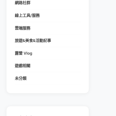
網路社群
線上工具/服務
雲端服務
旅遊&美食&活動記事
露營 Vlog
遊戲相關
未分類