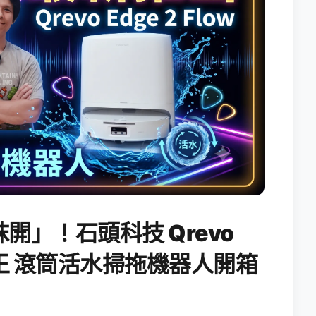
開」！石頭科技 Qrevo
搖滾天王 滾筒活水掃拖機器人開箱