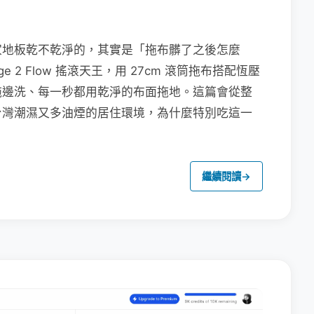
家地板乾不乾淨的，其實是「拖布髒了之後怎麼
e 2 Flow 搖滾天王，用 27cm 滾筒拖布搭配恆壓
拖邊洗、每一秒都用乾淨的布面拖地。這篇會從整
台灣潮濕又多油煙的居住環境，為什麼特別吃這一
繼續閱讀
→