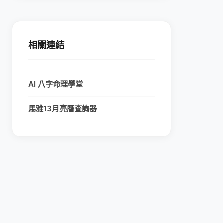
相關連結
AI 八字命理學堂
馬雅13月亮曆查詢器