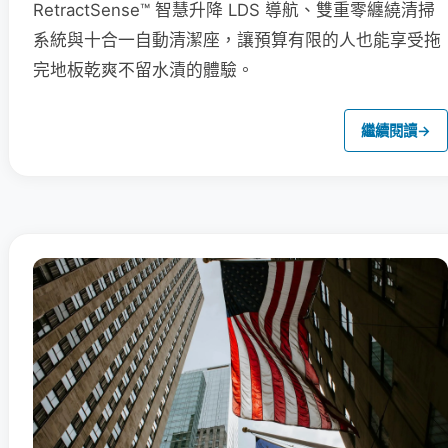
RetractSense™ 智慧升降 LDS 導航、雙重零纏繞清掃
系統與十合一自動清潔座，讓預算有限的人也能享受拖
完地板乾爽不留水漬的體驗。
繼續閱讀
→