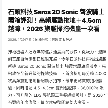
石頭科技 Saros 20 Sonic 聲波騎士
開箱評測！高頻震動拖地＋4.5cm
越障，2026 旗艦掃拖機皇一次看
2026/4/29
作者：
阿湯
分類：
開箱文 & 評測
掃地機器人這幾年的進步速度真的很快，從吸力、避障
到基座自清潔都已經很完整，今年石頭科技再推出旗艦
新機 Saros 20 Sonic 聲波騎士 強震增壓旗艦機皇，亮
點放在全新升級的拖地技術上，首度採用每分鐘 4,000
次高頻震動拖地搭配鎖水拖布，帶來更乾爽的拖地體
驗，同時搭配 4.5+4.3cm 雙門檻越障、36,000Pa 吸
力、可升降的 LDS 導航跟三重零纏繞設計，是 2026 年
石頭的年度旗艦，這次就完整開箱給大家看。