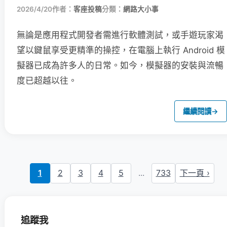
2026/4/20
作者：
客座投稿
分類：
網路大小事
無論是應用程式開發者需進行軟體測試，或手遊玩家渴
望以鍵鼠享受更精準的操控，在電腦上執行 Android 模
擬器已成為許多人的日常。如今，模擬器的安裝與流暢
度已超越以往。
繼續閱讀
→
1
2
3
4
5
...
733
下一頁 ›
追蹤我