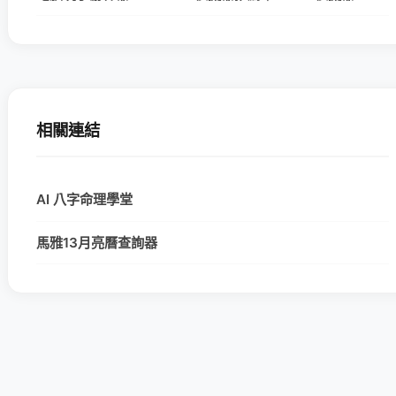
相關連結
AI 八字命理學堂
馬雅13月亮曆查詢器