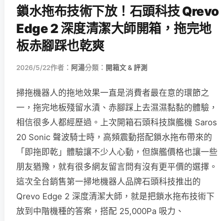
鎖水拖布技術下放！石頭科技 Qrevo
Edge 2 深度清潔大師開箱，拖完地
板赤腳踩也乾爽
2026/5/22
作者：
阿湯
分類：
開箱文 & 評測
掃拖機器人的拖地效果一直是消費者最在意的環節之
一，拖完地板殘留水漬、赤腳踩上去濕濕黏黏的體驗，
相信很多人都經歷過。上次開箱石頭科技旗艦機 Saros
20 Sonic 聲波騎士時，高頻震動搭配鎖水拖布帶來的
「即拖即乾」體驗讓不少人心動，但旗艦價格也讓一些
朋友猶豫，就有很多網友留言問有沒有更平價的選擇。
這次全台銷售第一掃地機器人品牌石頭科技推出的
Qrevo Edge 2 深度清潔大師，就是把鎖水拖布技術下
放到中階機種的答案，搭配 25,000Pa 吸力、