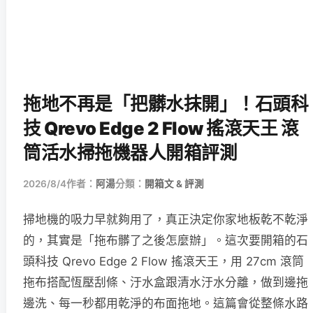
拖地不再是「把髒水抹開」！石頭科
技 Qrevo Edge 2 Flow 搖滾天王 滾
筒活水掃拖機器人開箱評測
2026/8/4
作者：
阿湯
分類：
開箱文 & 評測
掃地機的吸力早就夠用了，真正決定你家地板乾不乾淨
的，其實是「拖布髒了之後怎麼辦」。這次要開箱的石
頭科技 Qrevo Edge 2 Flow 搖滾天王，用 27cm 滾筒
拖布搭配恆壓刮條、汙水盒跟清水汙水分離，做到邊拖
邊洗、每一秒都用乾淨的布面拖地。這篇會從整條水路