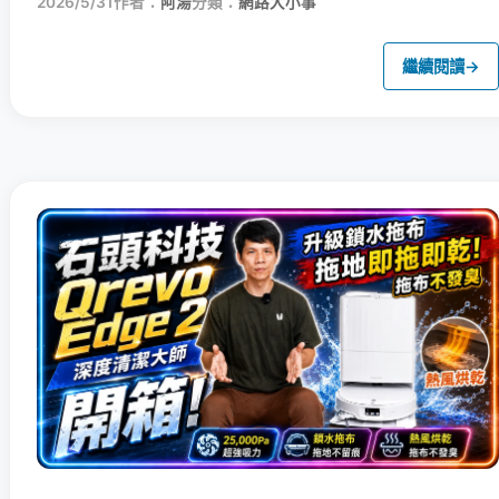
2026/5/31
作者：
阿湯
分類：
網路大小事
繼續閱讀
→