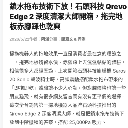
鎖水拖布技術下放！石頭科技 Qrevo
Edge 2 深度清潔大師開箱，拖完地
板赤腳踩也乾爽
2026/5/22
作者：
阿湯
分類：
開箱文 & 評測
掃拖機器人的拖地效果一直是消費者最在意的環節之
一，拖完地板殘留水漬、赤腳踩上去濕濕黏黏的體驗，
相信很多人都經歷過。上次開箱石頭科技旗艦機 Saros
20 Sonic 聲波騎士時，高頻震動搭配鎖水拖布帶來的
「即拖即乾」體驗讓不少人心動，但旗艦價格也讓一些
朋友猶豫，就有很多網友留言問有沒有更平價的選擇。
這次全台銷售第一掃地機器人品牌石頭科技推出的
Qrevo Edge 2 深度清潔大師，就是把鎖水拖布技術下
放到中階機種的答案，搭配 25,000Pa 吸力、