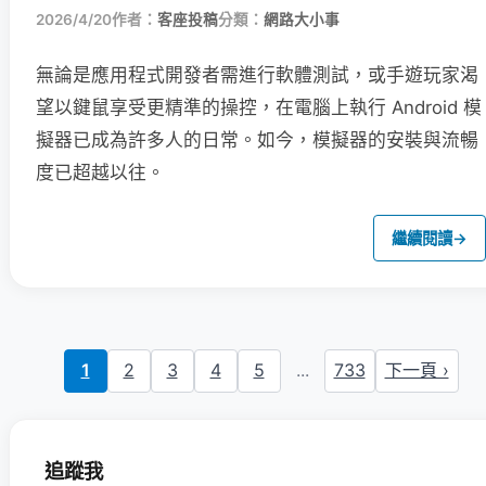
2026/4/20
作者：
客座投稿
分類：
網路大小事
無論是應用程式開發者需進行軟體測試，或手遊玩家渴
望以鍵鼠享受更精準的操控，在電腦上執行 Android 模
擬器已成為許多人的日常。如今，模擬器的安裝與流暢
度已超越以往。
繼續閱讀
→
1
2
3
4
5
...
733
下一頁 ›
追蹤我