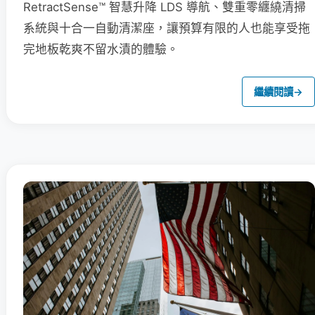
RetractSense™ 智慧升降 LDS 導航、雙重零纏繞清掃
系統與十合一自動清潔座，讓預算有限的人也能享受拖
完地板乾爽不留水漬的體驗。
繼續閱讀
→