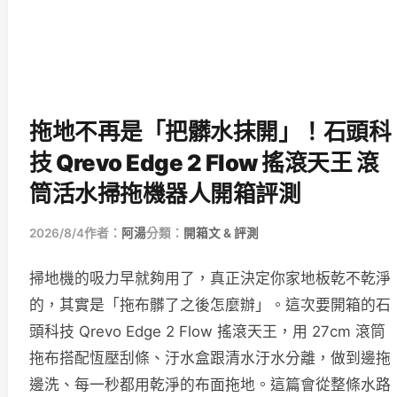
拖地不再是「把髒水抹開」！石頭科
技 Qrevo Edge 2 Flow 搖滾天王 滾
筒活水掃拖機器人開箱評測
2026/8/4
作者：
阿湯
分類：
開箱文 & 評測
掃地機的吸力早就夠用了，真正決定你家地板乾不乾淨
的，其實是「拖布髒了之後怎麼辦」。這次要開箱的石
頭科技 Qrevo Edge 2 Flow 搖滾天王，用 27cm 滾筒
拖布搭配恆壓刮條、汙水盒跟清水汙水分離，做到邊拖
邊洗、每一秒都用乾淨的布面拖地。這篇會從整條水路