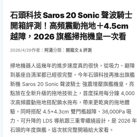
石頭科技 Saros 20 Sonic 聲波騎士
開箱評測！高頻震動拖地＋4.5cm
越障，2026 旗艦掃拖機皇一次看
2026/4/29
作者：
阿湯
分類：
開箱文 & 評測
掃地機器人這幾年的進步速度真的很快，從吸力、避障
到基座自清潔都已經很完整，今年石頭科技再推出旗艦
新機 Saros 20 Sonic 聲波騎士 強震增壓旗艦機皇，亮
點放在全新升級的拖地技術上，首度採用每分鐘 4,000
次高頻震動拖地搭配鎖水拖布，帶來更乾爽的拖地體
驗，同時搭配 4.5+4.3cm 雙門檻越障、36,000Pa 吸
力、可升降的 LDS 導航跟三重零纏繞設計，是 2026 年
石頭的年度旗艦，這次就完整開箱給大家看。