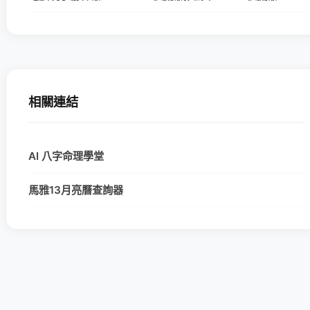
相關連結
AI 八字命理學堂
馬雅13月亮曆查詢器