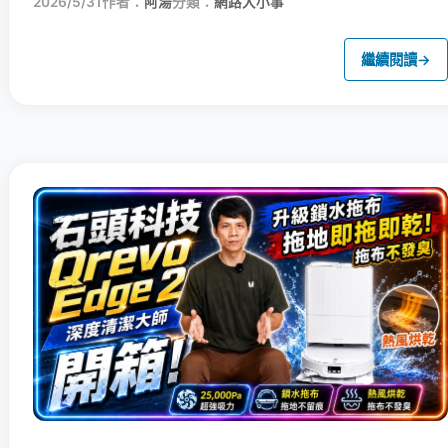
2026/5/31
作者：
阿湯
分類：
網路大小事
繼續閱讀
→