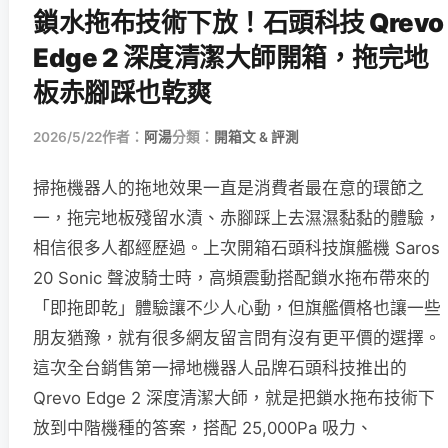
鎖水拖布技術下放！石頭科技 Qrevo
Edge 2 深度清潔大師開箱，拖完地
板赤腳踩也乾爽
2026/5/22
作者：
阿湯
分類：
開箱文 & 評測
掃拖機器人的拖地效果一直是消費者最在意的環節之
一，拖完地板殘留水漬、赤腳踩上去濕濕黏黏的體驗，
相信很多人都經歷過。上次開箱石頭科技旗艦機 Saros
20 Sonic 聲波騎士時，高頻震動搭配鎖水拖布帶來的
「即拖即乾」體驗讓不少人心動，但旗艦價格也讓一些
朋友猶豫，就有很多網友留言問有沒有更平價的選擇。
這次全台銷售第一掃地機器人品牌石頭科技推出的
Qrevo Edge 2 深度清潔大師，就是把鎖水拖布技術下
放到中階機種的答案，搭配 25,000Pa 吸力、