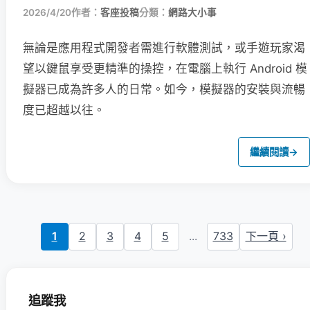
2026/4/20
作者：
客座投稿
分類：
網路大小事
無論是應用程式開發者需進行軟體測試，或手遊玩家渴
望以鍵鼠享受更精準的操控，在電腦上執行 Android 模
擬器已成為許多人的日常。如今，模擬器的安裝與流暢
度已超越以往。
繼續閱讀
→
1
2
3
4
5
...
733
下一頁 ›
追蹤我