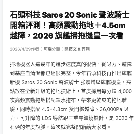
石頭科技 Saros 20 Sonic 聲波騎士
開箱評測！高頻震動拖地＋4.5cm
越障，2026 旗艦掃拖機皇一次看
2026/4/29
作者：
阿湯
分類：
開箱文 & 評測
掃地機器人這幾年的進步速度真的很快，從吸力、避障
到基座自清潔都已經很完整，今年石頭科技再推出旗艦
新機 Saros 20 Sonic 聲波騎士 強震增壓旗艦機皇，亮
點放在全新升級的拖地技術上，首度採用每分鐘 4,000
次高頻震動拖地搭配鎖水拖布，帶來更乾爽的拖地體
驗，同時搭配 4.5+4.3cm 雙門檻越障、36,000Pa 吸
力、可升降的 LDS 導航跟三重零纏繞設計，是 2026 年
石頭的年度旗艦，這次就完整開箱給大家看。