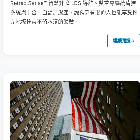
RetractSense™ 智慧升降 LDS 導航、雙重零纏繞清掃
系統與十合一自動清潔座，讓預算有限的人也能享受拖
完地板乾爽不留水漬的體驗。
繼續閱讀
→