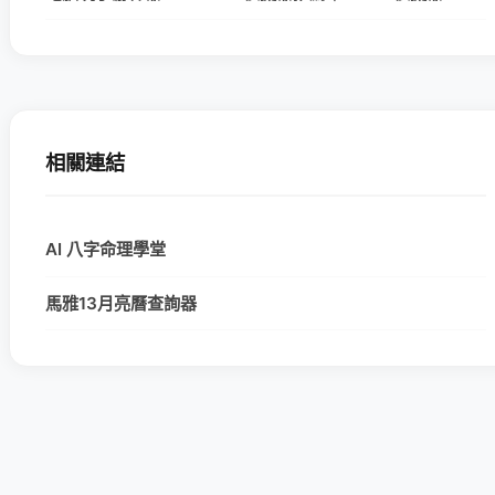
相關連結
AI 八字命理學堂
馬雅13月亮曆查詢器