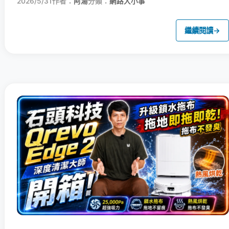
2026/5/31
作者：
阿湯
分類：
網路大小事
繼續閱讀
→