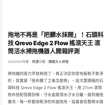
拖地不再是「把髒水抹開」！石頭科
技 Qrevo Edge 2 Flow 搖滾天王 滾
筒活水掃拖機器人開箱評測
2026/8/4
作者：
阿湯
分類：
開箱文 & 評測
掃地機的吸力早就夠用了，真正決定你家地板乾不乾淨
的，其實是「拖布髒了之後怎麼辦」。這次要開箱的石
頭科技 Qrevo Edge 2 Flow 搖滾天王，用 27cm 滾筒
拖布搭配恆壓刮條、汙水盒跟清水汙水分離，做到邊拖
邊洗、每一秒都用乾淨的布面拖地。這篇會從整條水路