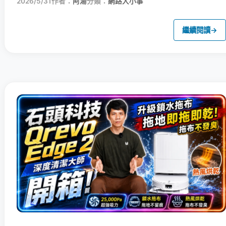
2026/5/31
作者：
阿湯
分類：
網路大小事
繼續閱讀
→