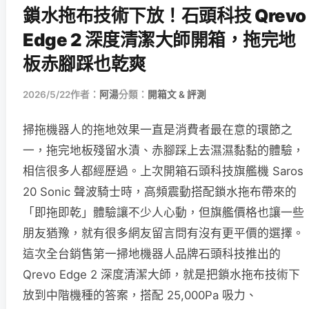
鎖水拖布技術下放！石頭科技 Qrevo
Edge 2 深度清潔大師開箱，拖完地
板赤腳踩也乾爽
2026/5/22
作者：
阿湯
分類：
開箱文 & 評測
掃拖機器人的拖地效果一直是消費者最在意的環節之
一，拖完地板殘留水漬、赤腳踩上去濕濕黏黏的體驗，
相信很多人都經歷過。上次開箱石頭科技旗艦機 Saros
20 Sonic 聲波騎士時，高頻震動搭配鎖水拖布帶來的
「即拖即乾」體驗讓不少人心動，但旗艦價格也讓一些
朋友猶豫，就有很多網友留言問有沒有更平價的選擇。
這次全台銷售第一掃地機器人品牌石頭科技推出的
Qrevo Edge 2 深度清潔大師，就是把鎖水拖布技術下
放到中階機種的答案，搭配 25,000Pa 吸力、