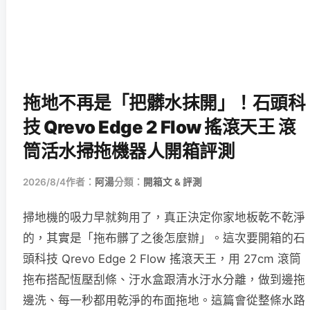
拖地不再是「把髒水抹開」！石頭科
技 Qrevo Edge 2 Flow 搖滾天王 滾
筒活水掃拖機器人開箱評測
2026/8/4
作者：
阿湯
分類：
開箱文 & 評測
掃地機的吸力早就夠用了，真正決定你家地板乾不乾淨
的，其實是「拖布髒了之後怎麼辦」。這次要開箱的石
頭科技 Qrevo Edge 2 Flow 搖滾天王，用 27cm 滾筒
拖布搭配恆壓刮條、汙水盒跟清水汙水分離，做到邊拖
邊洗、每一秒都用乾淨的布面拖地。這篇會從整條水路