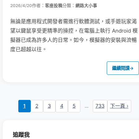
2026/4/20
作者：
客座投稿
分類：
網路大小事
無論是應用程式開發者需進行軟體測試，或手遊玩家渴
望以鍵鼠享受更精準的操控，在電腦上執行 Android 模
擬器已成為許多人的日常。如今，模擬器的安裝與流暢
度已超越以往。
繼續閱讀
→
1
2
3
4
5
...
733
下一頁 ›
追蹤我