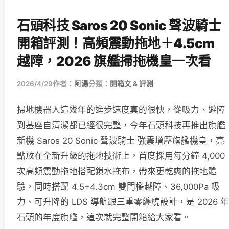
石頭科技 Saros 20 Sonic 聲波騎士
開箱評測！高頻震動拖地＋4.5cm
越障，2026 旗艦掃拖機皇一次看
2026/4/29
作者：
阿湯
分類：
開箱文 & 評測
掃地機器人這幾年的進步速度真的很快，從吸力、避障
到基座自清潔都已經很完整，今年石頭科技再推出旗艦
新機 Saros 20 Sonic 聲波騎士 強震增壓旗艦機皇，亮
點放在全新升級的拖地技術上，首度採用每分鐘 4,000
次高頻震動拖地搭配鎖水拖布，帶來更乾爽的拖地體
驗，同時搭配 4.5+4.3cm 雙門檻越障、36,000Pa 吸
力、可升降的 LDS 導航跟三重零纏繞設計，是 2026 年
石頭的年度旗艦，這次就完整開箱給大家看。