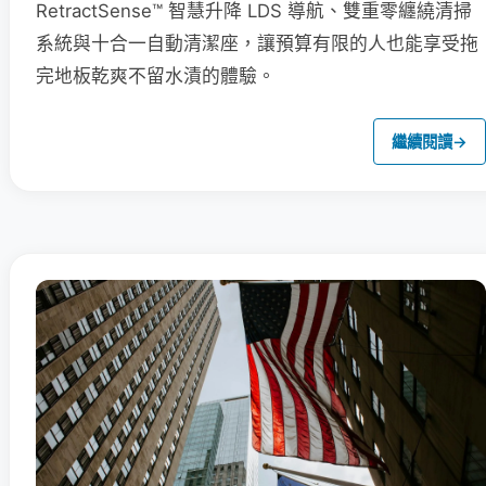
RetractSense™ 智慧升降 LDS 導航、雙重零纏繞清掃
系統與十合一自動清潔座，讓預算有限的人也能享受拖
完地板乾爽不留水漬的體驗。
繼續閱讀
→