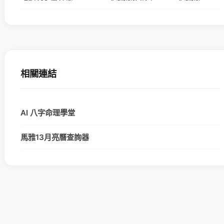
相關連結
AI 八字命理學堂
馬雅13月亮曆查詢器