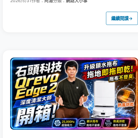
2026/5/31
作者：
阿湯
分類：
網路大小事
繼續閱讀
→