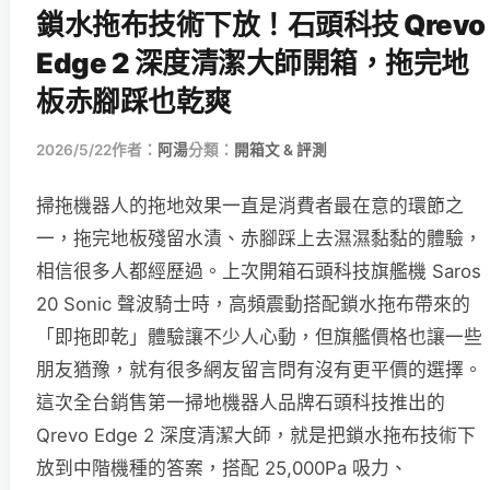
鎖水拖布技術下放！石頭科技 Qrevo
Edge 2 深度清潔大師開箱，拖完地
板赤腳踩也乾爽
2026/5/22
作者：
阿湯
分類：
開箱文 & 評測
掃拖機器人的拖地效果一直是消費者最在意的環節之
一，拖完地板殘留水漬、赤腳踩上去濕濕黏黏的體驗，
相信很多人都經歷過。上次開箱石頭科技旗艦機 Saros
20 Sonic 聲波騎士時，高頻震動搭配鎖水拖布帶來的
「即拖即乾」體驗讓不少人心動，但旗艦價格也讓一些
朋友猶豫，就有很多網友留言問有沒有更平價的選擇。
這次全台銷售第一掃地機器人品牌石頭科技推出的
Qrevo Edge 2 深度清潔大師，就是把鎖水拖布技術下
放到中階機種的答案，搭配 25,000Pa 吸力、