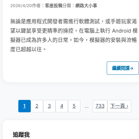
2026/4/20
作者：
客座投稿
分類：
網路大小事
無論是應用程式開發者需進行軟體測試，或手遊玩家渴
望以鍵鼠享受更精準的操控，在電腦上執行 Android 模
擬器已成為許多人的日常。如今，模擬器的安裝與流暢
度已超越以往。
繼續閱讀
→
1
2
3
4
5
...
733
下一頁 ›
追蹤我