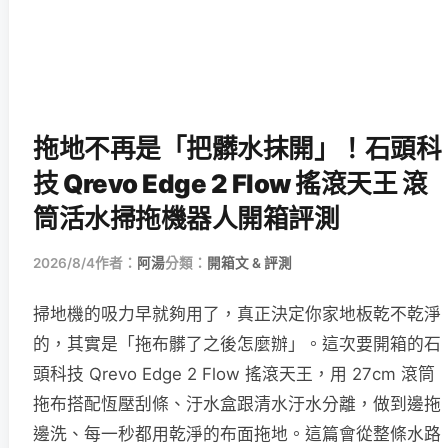
拖地不再是「把髒水抹開」！石頭科
技 Qrevo Edge 2 Flow 搖滾天王 滾
筒活水掃拖機器人開箱評測
2026/8/4
作者：
阿湯
分類：
開箱文 & 評測
掃地機的吸力早就夠用了，真正決定你家地板乾不乾淨
的，其實是「拖布髒了之後怎麼辦」。這次要開箱的石
頭科技 Qrevo Edge 2 Flow 搖滾天王，用 27cm 滾筒
拖布搭配恆壓刮條、汙水盒跟清水汙水分離，做到邊拖
邊洗、每一秒都用乾淨的布面拖地。這篇會從整條水路