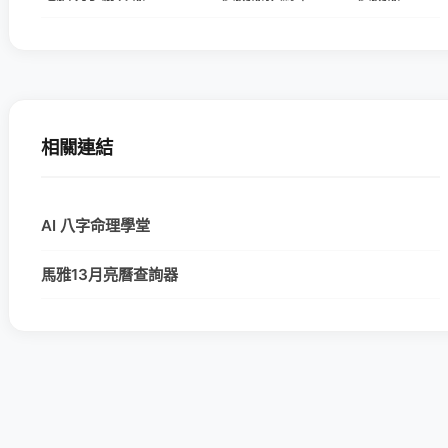
相關連結
AI 八字命理學堂
馬雅13月亮曆查詢器