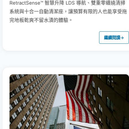
RetractSense™ 智慧升降 LDS 導航、雙重零纏繞清掃
系統與十合一自動清潔座，讓預算有限的人也能享受拖
完地板乾爽不留水漬的體驗。
繼續閱讀
→