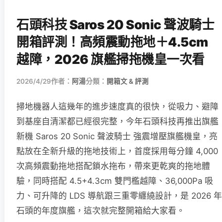
石頭科技 Saros 20 Sonic 聲波騎士
開箱評測！高頻震動拖地＋4.5cm
越障，2026 旗艦掃拖機皇一次看
2026/4/29
作者：
阿湯
分類：
開箱文 & 評測
掃地機器人這幾年的進步速度真的很快，從吸力、避障
到基座自清潔都已經很完整，今年石頭科技再推出旗艦
新機 Saros 20 Sonic 聲波騎士 強震增壓旗艦機皇，亮
點放在全新升級的拖地技術上，首度採用每分鐘 4,000
次高頻震動拖地搭配鎖水拖布，帶來更乾爽的拖地體
驗，同時搭配 4.5+4.3cm 雙門檻越障、36,000Pa 吸
力、可升降的 LDS 導航跟三重零纏繞設計，是 2026 年
石頭的年度旗艦，這次就完整開箱給大家看。