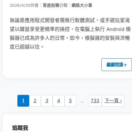
2026/4/20
作者：
客座投稿
分類：
網路大小事
無論是應用程式開發者需進行軟體測試，或手遊玩家渴
望以鍵鼠享受更精準的操控，在電腦上執行 Android 模
擬器已成為許多人的日常。如今，模擬器的安裝與流暢
度已超越以往。
繼續閱讀
→
1
2
3
4
5
...
733
下一頁 ›
追蹤我