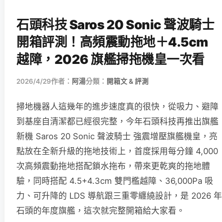
石頭科技 Saros 20 Sonic 聲波騎士
開箱評測！高頻震動拖地＋4.5cm
越障，2026 旗艦掃拖機皇一次看
2026/4/29
作者：
阿湯
分類：
開箱文 & 評測
掃地機器人這幾年的進步速度真的很快，從吸力、避障
到基座自清潔都已經很完整，今年石頭科技再推出旗艦
新機 Saros 20 Sonic 聲波騎士 強震增壓旗艦機皇，亮
點放在全新升級的拖地技術上，首度採用每分鐘 4,000
次高頻震動拖地搭配鎖水拖布，帶來更乾爽的拖地體
驗，同時搭配 4.5+4.3cm 雙門檻越障、36,000Pa 吸
力、可升降的 LDS 導航跟三重零纏繞設計，是 2026 年
石頭的年度旗艦，這次就完整開箱給大家看。