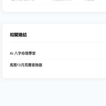
相關連結
AI 八字命理學堂
馬雅13月亮曆查詢器