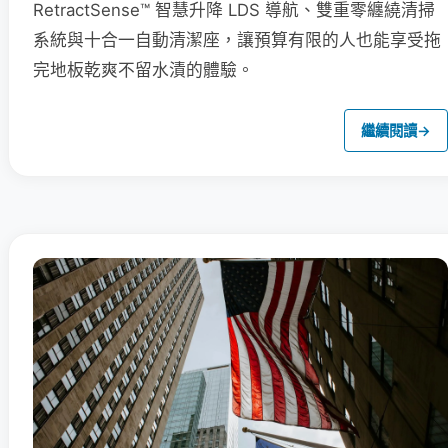
RetractSense™ 智慧升降 LDS 導航、雙重零纏繞清掃
系統與十合一自動清潔座，讓預算有限的人也能享受拖
完地板乾爽不留水漬的體驗。
繼續閱讀
→