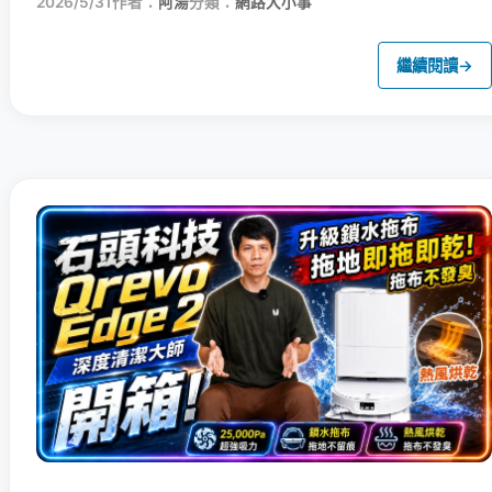
2026/5/31
作者：
阿湯
分類：
網路大小事
繼續閱讀
→