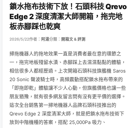
鎖水拖布技術下放！石頭科技 Qrevo
Edge 2 深度清潔大師開箱，拖完地
板赤腳踩也乾爽
2026/5/22
作者：
阿湯
分類：
開箱文 & 評測
掃拖機器人的拖地效果一直是消費者最在意的環節之
一，拖完地板殘留水漬、赤腳踩上去濕濕黏黏的體驗，
相信很多人都經歷過。上次開箱石頭科技旗艦機 Saros
20 Sonic 聲波騎士時，高頻震動搭配鎖水拖布帶來的
「即拖即乾」體驗讓不少人心動，但旗艦價格也讓一些
朋友猶豫，就有很多網友留言問有沒有更平價的選擇。
這次全台銷售第一掃地機器人品牌石頭科技推出的
Qrevo Edge 2 深度清潔大師，就是把鎖水拖布技術下
放到中階機種的答案，搭配 25,000Pa 吸力、