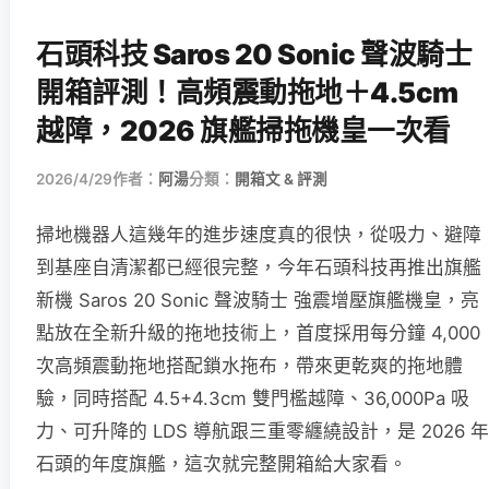
石頭科技 Saros 20 Sonic 聲波騎士
開箱評測！高頻震動拖地＋4.5cm
越障，2026 旗艦掃拖機皇一次看
2026/4/29
作者：
阿湯
分類：
開箱文 & 評測
掃地機器人這幾年的進步速度真的很快，從吸力、避障
到基座自清潔都已經很完整，今年石頭科技再推出旗艦
新機 Saros 20 Sonic 聲波騎士 強震增壓旗艦機皇，亮
點放在全新升級的拖地技術上，首度採用每分鐘 4,000
次高頻震動拖地搭配鎖水拖布，帶來更乾爽的拖地體
驗，同時搭配 4.5+4.3cm 雙門檻越障、36,000Pa 吸
力、可升降的 LDS 導航跟三重零纏繞設計，是 2026 年
石頭的年度旗艦，這次就完整開箱給大家看。