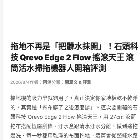
拖地不再是「把髒水抹開」！石頭科
技 Qrevo Edge 2 Flow 搖滾天王 滾
筒活水掃拖機器人開箱評測
2026/8/4
作者：
阿湯
分類：
開箱文 & 評測
掃地機的吸力早就夠用了，真正決定你家地板乾不乾淨
的，其實是「拖布髒了之後怎麼辦」。這次要開箱的石
頭科技 Qrevo Edge 2 Flow 搖滾天王，用 27cm 滾筒
拖布搭配恆壓刮條、汙水盒跟清水汙水分離，做到邊拖
邊洗、每一秒都用乾淨的布面拖地。這篇會從整條水路