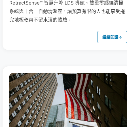
RetractSense™ 智慧升降 LDS 導航、雙重零纏繞清掃
系統與十合一自動清潔座，讓預算有限的人也能享受拖
完地板乾爽不留水漬的體驗。
繼續閱讀
→