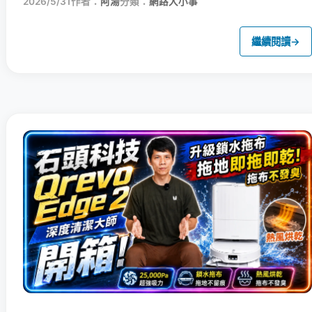
2026/5/31
作者：
阿湯
分類：
網路大小事
繼續閱讀
→