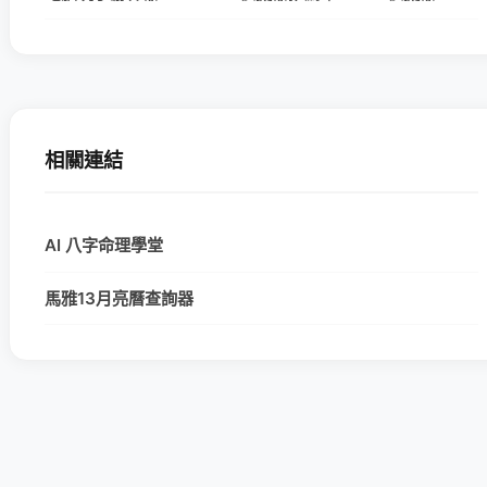
相關連結
AI 八字命理學堂
馬雅13月亮曆查詢器