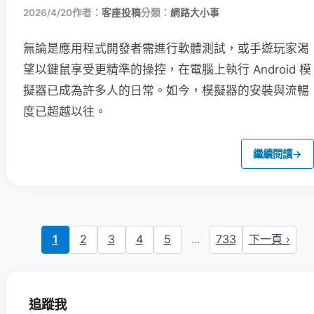
2026/4/20
作者：
客座投稿
分類：
網路大小事
無論是應用程式開發者需進行軟體測試，或手遊玩家渴
望以鍵鼠享受更精準的操控，在電腦上執行 Android 模
擬器已成為許多人的日常。如今，模擬器的安裝與流暢
度已超越以往。
繼續閱讀
→
1
2
3
4
5
...
733
下一頁 ›
追蹤我