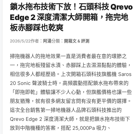
鎖水拖布技術下放！石頭科技 Qrevo
Edge 2 深度清潔大師開箱，拖完地
板赤腳踩也乾爽
2026/5/22
作者：
阿湯
分類：
開箱文 & 評測
掃拖機器人的拖地效果一直是消費者最在意的環節之
一，拖完地板殘留水漬、赤腳踩上去濕濕黏黏的體驗，
相信很多人都經歷過。上次開箱石頭科技旗艦機 Saros
20 Sonic 聲波騎士時，高頻震動搭配鎖水拖布帶來的
「即拖即乾」體驗讓不少人心動，但旗艦價格也讓一些
朋友猶豫，就有很多網友留言問有沒有更平價的選擇。
這次全台銷售第一掃地機器人品牌石頭科技推出的
Qrevo Edge 2 深度清潔大師，就是把鎖水拖布技術下
放到中階機種的答案，搭配 25,000Pa 吸力、