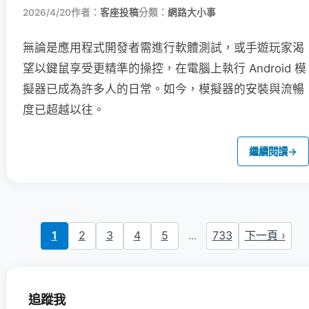
2026/4/20
作者：
客座投稿
分類：
網路大小事
無論是應用程式開發者需進行軟體測試，或手遊玩家渴
望以鍵鼠享受更精準的操控，在電腦上執行 Android 模
擬器已成為許多人的日常。如今，模擬器的安裝與流暢
度已超越以往。
繼續閱讀
→
1
2
3
4
5
...
733
下一頁 ›
追蹤我