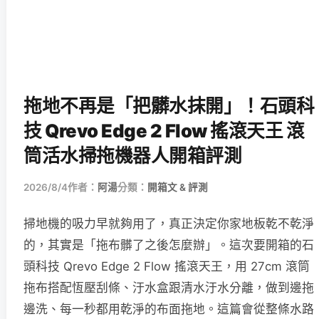
拖地不再是「把髒水抹開」！石頭科
技 Qrevo Edge 2 Flow 搖滾天王 滾
筒活水掃拖機器人開箱評測
2026/8/4
作者：
阿湯
分類：
開箱文 & 評測
掃地機的吸力早就夠用了，真正決定你家地板乾不乾淨
的，其實是「拖布髒了之後怎麼辦」。這次要開箱的石
頭科技 Qrevo Edge 2 Flow 搖滾天王，用 27cm 滾筒
拖布搭配恆壓刮條、汙水盒跟清水汙水分離，做到邊拖
邊洗、每一秒都用乾淨的布面拖地。這篇會從整條水路