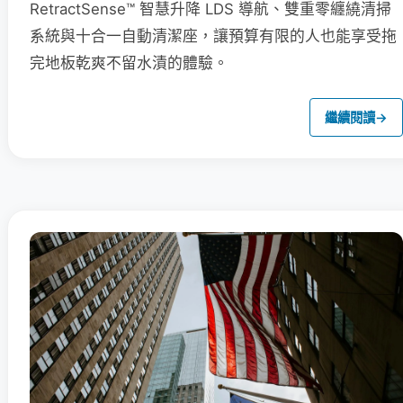
RetractSense™ 智慧升降 LDS 導航、雙重零纏繞清掃
系統與十合一自動清潔座，讓預算有限的人也能享受拖
完地板乾爽不留水漬的體驗。
繼續閱讀
→