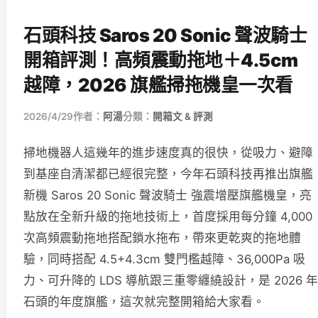
石頭科技 Saros 20 Sonic 聲波騎士
開箱評測！高頻震動拖地＋4.5cm
越障，2026 旗艦掃拖機皇一次看
2026/4/29
作者：
阿湯
分類：
開箱文 & 評測
掃地機器人這幾年的進步速度真的很快，從吸力、避障
到基座自清潔都已經很完整，今年石頭科技再推出旗艦
新機 Saros 20 Sonic 聲波騎士 強震增壓旗艦機皇，亮
點放在全新升級的拖地技術上，首度採用每分鐘 4,000
次高頻震動拖地搭配鎖水拖布，帶來更乾爽的拖地體
驗，同時搭配 4.5+4.3cm 雙門檻越障、36,000Pa 吸
力、可升降的 LDS 導航跟三重零纏繞設計，是 2026 年
石頭的年度旗艦，這次就完整開箱給大家看。