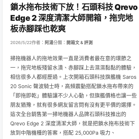
鎖水拖布技術下放！石頭科技 Qrevo
Edge 2 深度清潔大師開箱，拖完地
板赤腳踩也乾爽
2026/5/22
作者：
阿湯
分類：
開箱文 & 評測
掃拖機器人的拖地效果一直是消費者最在意的環節之
一，拖完地板殘留水漬、赤腳踩上去濕濕黏黏的體驗，
相信很多人都經歷過。上次開箱石頭科技旗艦機 Saros
20 Sonic 聲波騎士時，高頻震動搭配鎖水拖布帶來的
「即拖即乾」體驗讓不少人心動，但旗艦價格也讓一些
朋友猶豫，就有很多網友留言問有沒有更平價的選擇。
這次全台銷售第一掃地機器人品牌石頭科技推出的
Qrevo Edge 2 深度清潔大師，就是把鎖水拖布技術下
放到中階機種的答案，搭配 25,000Pa 吸力、