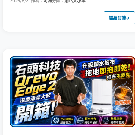
2026/5/31
作者：
阿湯
分類：
網路大小事
繼續閱讀
→