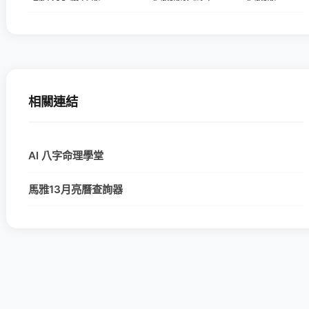
相關連結
AI 八字命理學堂
馬雅13月亮曆查詢器