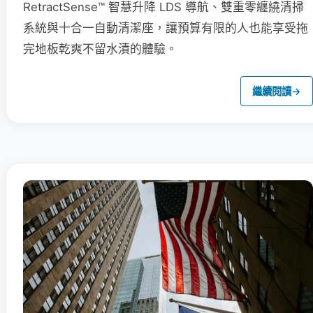
RetractSense™ 智慧升降 LDS 導航、雙重零纏繞清掃
系統與十合一自動清潔座，讓預算有限的人也能享受拖
完地板乾爽不留水漬的體驗。
繼續閱讀
→