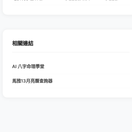
相關連結
AI 八字命理學堂
馬雅13月亮曆查詢器