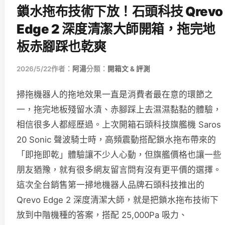
鎖水拖布技術下放！石頭科技 Qrevo
Edge 2 深度清潔大師開箱，拖完地
板赤腳踩也乾爽
2026/5/22
作者：
阿湯
分類：
開箱文 & 評測
掃拖機器人的拖地效果一直是消費者最在意的環節之
一，拖完地板殘留水漬、赤腳踩上去濕濕黏黏的體驗，
相信很多人都經歷過。上次開箱石頭科技旗艦機 Saros
20 Sonic 聲波騎士時，高頻震動搭配鎖水拖布帶來的
「即拖即乾」體驗讓不少人心動，但旗艦價格也讓一些
朋友猶豫，就有很多網友留言問有沒有更平價的選擇。
這次全台銷售第一掃地機器人品牌石頭科技推出的
Qrevo Edge 2 深度清潔大師，就是把鎖水拖布技術下
放到中階機種的答案，搭配 25,000Pa 吸力、