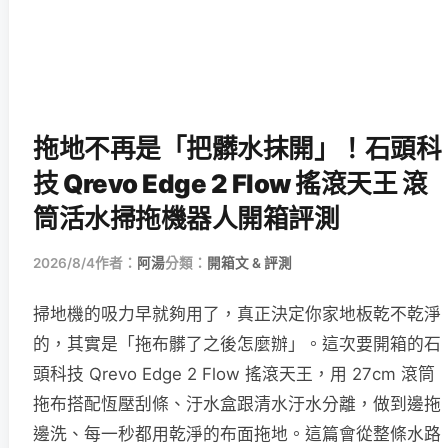
拖地不再是「把髒水抹開」！石頭科
技 Qrevo Edge 2 Flow 搖滾天王 滾
筒活水掃拖機器人開箱評測
2026/8/4
作者：
阿湯
分類：
開箱文 & 評測
掃地機的吸力早就夠用了，真正決定你家地板乾不乾淨
的，其實是「拖布髒了之後怎麼辦」。這次要開箱的石
頭科技 Qrevo Edge 2 Flow 搖滾天王，用 27cm 滾筒
拖布搭配恆壓刮條、汙水盒跟清水汙水分離，做到邊拖
邊洗、每一秒都用乾淨的布面拖地。這篇會從整條水路