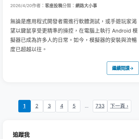
2026/4/20
作者：
客座投稿
分類：
網路大小事
無論是應用程式開發者需進行軟體測試，或手遊玩家渴
望以鍵鼠享受更精準的操控，在電腦上執行 Android 模
擬器已成為許多人的日常。如今，模擬器的安裝與流暢
度已超越以往。
繼續閱讀
→
1
2
3
4
5
...
733
下一頁 ›
追蹤我