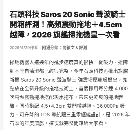
石頭科技 Saros 20 Sonic 聲波騎士
開箱評測！高頻震動拖地＋4.5cm
越障，2026 旗艦掃拖機皇一次看
2026/4/29
作者：
阿湯
分類：
開箱文 & 評測
掃地機器人這幾年的進步速度真的很快，從吸力、避障
到基座自清潔都已經很完整，今年石頭科技再推出旗艦
新機 Saros 20 Sonic 聲波騎士 強震增壓旗艦機皇，亮
點放在全新升級的拖地技術上，首度採用每分鐘 4,000
次高頻震動拖地搭配鎖水拖布，帶來更乾爽的拖地體
驗，同時搭配 4.5+4.3cm 雙門檻越障、36,000Pa 吸
力、可升降的 LDS 導航跟三重零纏繞設計，是 2026 年
石頭的年度旗艦，這次就完整開箱給大家看。