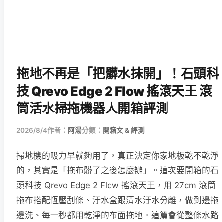
拖地不再是「把髒水抹開」！石頭科
技 Qrevo Edge 2 Flow 搖滾天王 滾
筒活水掃拖機器人開箱評測
2026/8/4
作者：
阿湯
分類：
開箱文 & 評測
掃地機的吸力早就夠用了，真正決定你家地板乾不乾淨
的，其實是「拖布髒了之後怎麼辦」。這次要開箱的石
頭科技 Qrevo Edge 2 Flow 搖滾天王，用 27cm 滾筒
拖布搭配恆壓刮條、汙水盒跟清水汙水分離，做到邊拖
邊洗、每一秒都用乾淨的布面拖地。這篇會從整條水路