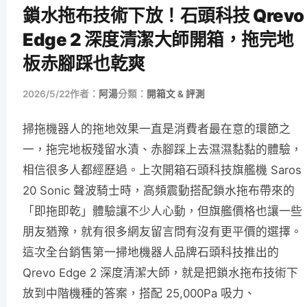
鎖水拖布技術下放！石頭科技 Qrevo
Edge 2 深度清潔大師開箱，拖完地
板赤腳踩也乾爽
2026/5/22
作者：
阿湯
分類：
開箱文 & 評測
掃拖機器人的拖地效果一直是消費者最在意的環節之
一，拖完地板殘留水漬、赤腳踩上去濕濕黏黏的體驗，
相信很多人都經歷過。上次開箱石頭科技旗艦機 Saros
20 Sonic 聲波騎士時，高頻震動搭配鎖水拖布帶來的
「即拖即乾」體驗讓不少人心動，但旗艦價格也讓一些
朋友猶豫，就有很多網友留言問有沒有更平價的選擇。
這次全台銷售第一掃地機器人品牌石頭科技推出的
Qrevo Edge 2 深度清潔大師，就是把鎖水拖布技術下
放到中階機種的答案，搭配 25,000Pa 吸力、