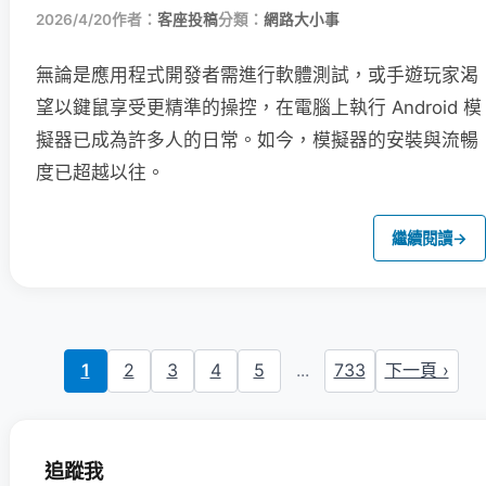
2026/4/20
作者：
客座投稿
分類：
網路大小事
無論是應用程式開發者需進行軟體測試，或手遊玩家渴
望以鍵鼠享受更精準的操控，在電腦上執行 Android 模
擬器已成為許多人的日常。如今，模擬器的安裝與流暢
度已超越以往。
繼續閱讀
→
1
2
3
4
5
...
733
下一頁 ›
追蹤我