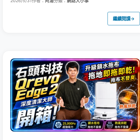
2026/5/31
作者：
阿湯
分類：
網路大小事
繼續閱讀
→