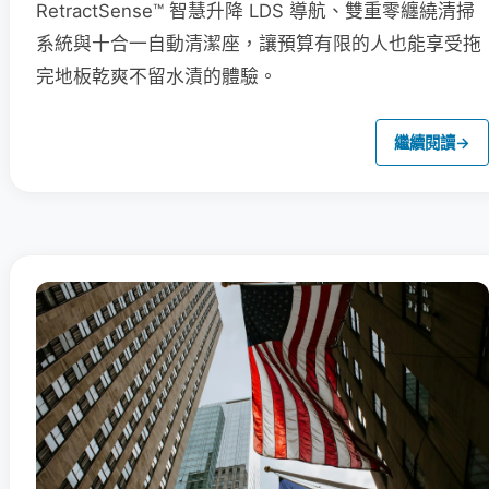
RetractSense™ 智慧升降 LDS 導航、雙重零纏繞清掃
系統與十合一自動清潔座，讓預算有限的人也能享受拖
完地板乾爽不留水漬的體驗。
繼續閱讀
→