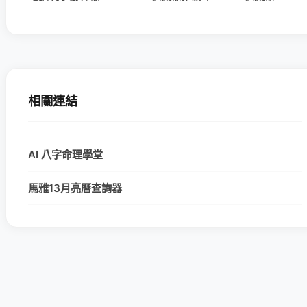
相關連結
AI 八字命理學堂
馬雅13月亮曆查詢器