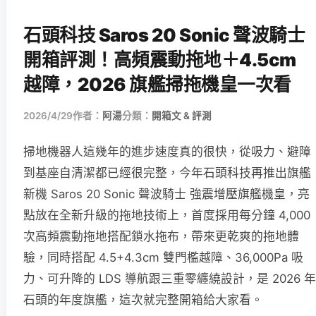
石頭科技 Saros 20 Sonic 聲波騎士
開箱評測！高頻震動拖地＋4.5cm
越障，2026 旗艦掃拖機皇一次看
2026/4/29
作者：
阿湯
分類：
開箱文 & 評測
掃地機器人這幾年的進步速度真的很快，從吸力、避障
到基座自清潔都已經很完整，今年石頭科技再推出旗艦
新機 Saros 20 Sonic 聲波騎士 強震增壓旗艦機皇，亮
點放在全新升級的拖地技術上，首度採用每分鐘 4,000
次高頻震動拖地搭配鎖水拖布，帶來更乾爽的拖地體
驗，同時搭配 4.5+4.3cm 雙門檻越障、36,000Pa 吸
力、可升降的 LDS 導航跟三重零纏繞設計，是 2026 年
石頭的年度旗艦，這次就完整開箱給大家看。