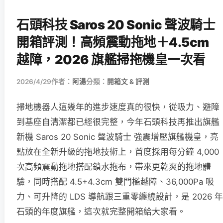
石頭科技 Saros 20 Sonic 聲波騎士
開箱評測！高頻震動拖地＋4.5cm
越障，2026 旗艦掃拖機皇一次看
2026/4/29
作者：
阿湯
分類：
開箱文 & 評測
掃地機器人這幾年的進步速度真的很快，從吸力、避障
到基座自清潔都已經很完整，今年石頭科技再推出旗艦
新機 Saros 20 Sonic 聲波騎士 強震增壓旗艦機皇，亮
點放在全新升級的拖地技術上，首度採用每分鐘 4,000
次高頻震動拖地搭配鎖水拖布，帶來更乾爽的拖地體
驗，同時搭配 4.5+4.3cm 雙門檻越障、36,000Pa 吸
力、可升降的 LDS 導航跟三重零纏繞設計，是 2026 年
石頭的年度旗艦，這次就完整開箱給大家看。