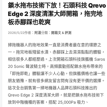
鎖水拖布技術下放！石頭科技 Qrevo
Edge 2 深度清潔大師開箱，拖完地
板赤腳踩也乾爽
2026/5/22
作者：
阿湯
分類：
開箱文 & 評測
掃拖機器人的拖地效果一直是消費者最在意的環節之
一，拖完地板殘留水漬、赤腳踩上去濕濕黏黏的體驗，
相信很多人都經歷過。上次開箱石頭科技旗艦機 Saros
20 Sonic 聲波騎士時，高頻震動搭配鎖水拖布帶來的
「即拖即乾」體驗讓不少人心動，但旗艦價格也讓一些
朋友猶豫，就有很多網友留言問有沒有更平價的選擇。
這次全台銷售第一掃地機器人品牌石頭科技推出的
Qrevo Edge 2 深度清潔大師，就是把鎖水拖布技術下
放到中階機種的答案，搭配 25,000Pa 吸力、