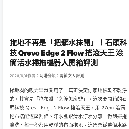
拖地不再是「把髒水抹開」！石頭科
技 Qrevo Edge 2 Flow 搖滾天王 滾
筒活水掃拖機器人開箱評測
2026/8/4
作者：
阿湯
分類：
開箱文 & 評測
掃地機的吸力早就夠用了，真正決定你家地板乾不乾淨
的，其實是「拖布髒了之後怎麼辦」。這次要開箱的石
頭科技 Qrevo Edge 2 Flow 搖滾天王，用 27cm 滾筒
拖布搭配恆壓刮條、汙水盒跟清水汙水分離，做到邊拖
邊洗、每一秒都用乾淨的布面拖地。這篇會從整條水路