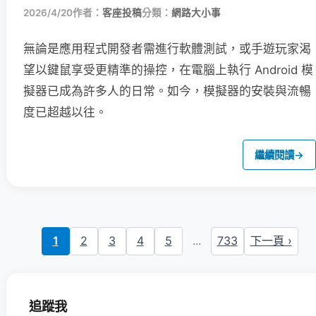
2026/4/20
作者：
客座投稿
分類：
網路大小事
無論是應用程式開發者需進行軟體測試，或手遊玩家渴
望以鍵鼠享受更精準的操控，在電腦上執行 Android 模
擬器已成為許多人的日常。如今，模擬器的安裝與流暢
度已超越以往。
繼續閱讀
→
1
2
3
4
5
...
733
下一頁 ›
追蹤我