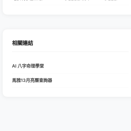
相關連結
AI 八字命理學堂
馬雅13月亮曆查詢器