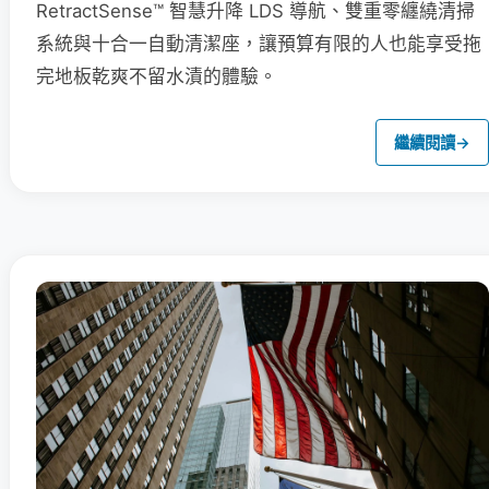
RetractSense™ 智慧升降 LDS 導航、雙重零纏繞清掃
系統與十合一自動清潔座，讓預算有限的人也能享受拖
完地板乾爽不留水漬的體驗。
繼續閱讀
→