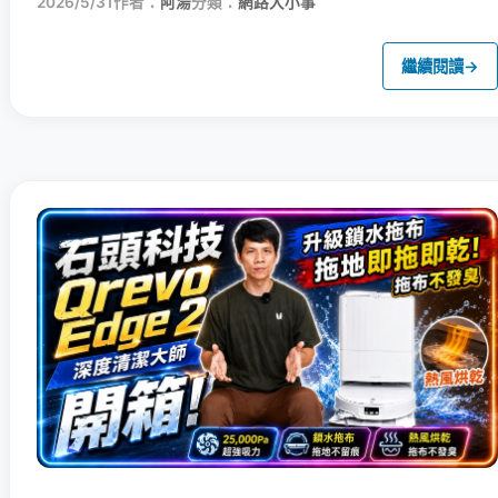
2026/5/31
作者：
阿湯
分類：
網路大小事
繼續閱讀
→