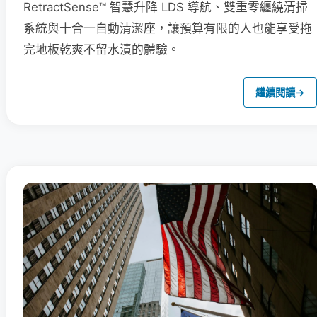
RetractSense™ 智慧升降 LDS 導航、雙重零纏繞清掃
系統與十合一自動清潔座，讓預算有限的人也能享受拖
完地板乾爽不留水漬的體驗。
繼續閱讀
→