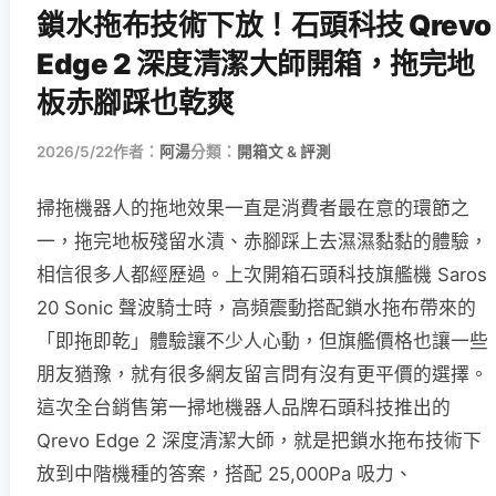
鎖水拖布技術下放！石頭科技 Qrevo
Edge 2 深度清潔大師開箱，拖完地
板赤腳踩也乾爽
2026/5/22
作者：
阿湯
分類：
開箱文 & 評測
掃拖機器人的拖地效果一直是消費者最在意的環節之
一，拖完地板殘留水漬、赤腳踩上去濕濕黏黏的體驗，
相信很多人都經歷過。上次開箱石頭科技旗艦機 Saros
20 Sonic 聲波騎士時，高頻震動搭配鎖水拖布帶來的
「即拖即乾」體驗讓不少人心動，但旗艦價格也讓一些
朋友猶豫，就有很多網友留言問有沒有更平價的選擇。
這次全台銷售第一掃地機器人品牌石頭科技推出的
Qrevo Edge 2 深度清潔大師，就是把鎖水拖布技術下
放到中階機種的答案，搭配 25,000Pa 吸力、