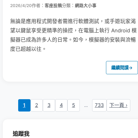
2026/4/20
作者：
客座投稿
分類：
網路大小事
無論是應用程式開發者需進行軟體測試，或手遊玩家渴
望以鍵鼠享受更精準的操控，在電腦上執行 Android 模
擬器已成為許多人的日常。如今，模擬器的安裝與流暢
度已超越以往。
繼續閱讀
→
1
2
3
4
5
...
733
下一頁 ›
追蹤我