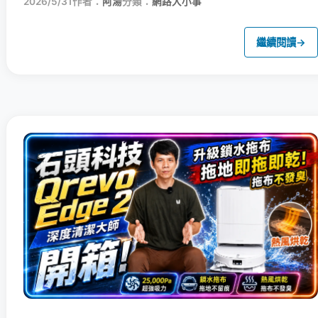
2026/5/31
作者：
阿湯
分類：
網路大小事
繼續閱讀
→