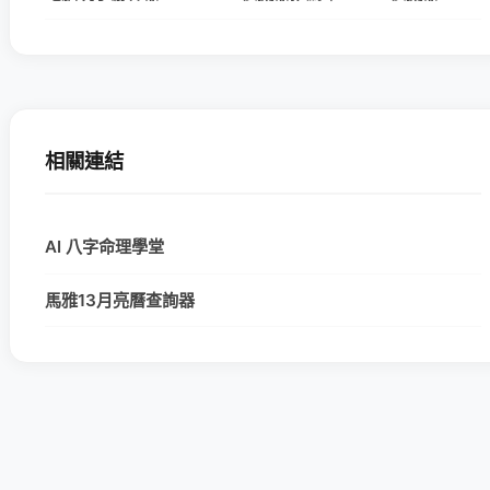
相關連結
AI 八字命理學堂
馬雅13月亮曆查詢器