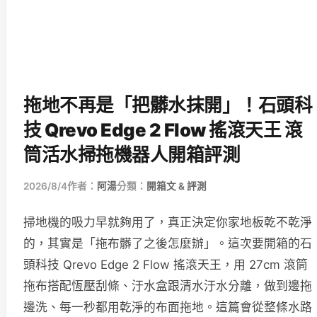
拖地不再是「把髒水抹開」！石頭科
技 Qrevo Edge 2 Flow 搖滾天王 滾
筒活水掃拖機器人開箱評測
2026/8/4
作者：
阿湯
分類：
開箱文 & 評測
掃地機的吸力早就夠用了，真正決定你家地板乾不乾淨
的，其實是「拖布髒了之後怎麼辦」。這次要開箱的石
頭科技 Qrevo Edge 2 Flow 搖滾天王，用 27cm 滾筒
拖布搭配恆壓刮條、汙水盒跟清水汙水分離，做到邊拖
邊洗、每一秒都用乾淨的布面拖地。這篇會從整條水路