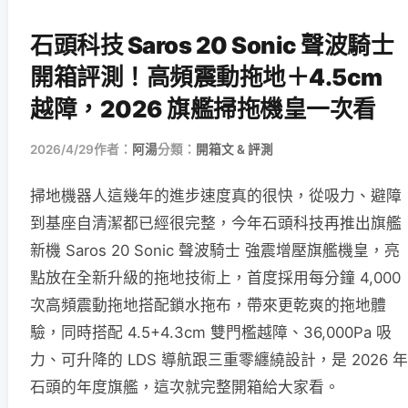
石頭科技 Saros 20 Sonic 聲波騎士
開箱評測！高頻震動拖地＋4.5cm
越障，2026 旗艦掃拖機皇一次看
2026/4/29
作者：
阿湯
分類：
開箱文 & 評測
掃地機器人這幾年的進步速度真的很快，從吸力、避障
到基座自清潔都已經很完整，今年石頭科技再推出旗艦
新機 Saros 20 Sonic 聲波騎士 強震增壓旗艦機皇，亮
點放在全新升級的拖地技術上，首度採用每分鐘 4,000
次高頻震動拖地搭配鎖水拖布，帶來更乾爽的拖地體
驗，同時搭配 4.5+4.3cm 雙門檻越障、36,000Pa 吸
力、可升降的 LDS 導航跟三重零纏繞設計，是 2026 年
石頭的年度旗艦，這次就完整開箱給大家看。