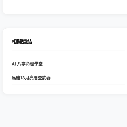
相關連結
AI 八字命理學堂
馬雅13月亮曆查詢器