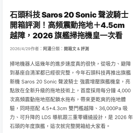
石頭科技 Saros 20 Sonic 聲波騎士
開箱評測！高頻震動拖地＋4.5cm
越障，2026 旗艦掃拖機皇一次看
2026/4/29
作者：
阿湯
分類：
開箱文 & 評測
掃地機器人這幾年的進步速度真的很快，從吸力、避障
到基座自清潔都已經很完整，今年石頭科技再推出旗艦
新機 Saros 20 Sonic 聲波騎士 強震增壓旗艦機皇，亮
點放在全新升級的拖地技術上，首度採用每分鐘 4,000
次高頻震動拖地搭配鎖水拖布，帶來更乾爽的拖地體
驗，同時搭配 4.5+4.3cm 雙門檻越障、36,000Pa 吸
力、可升降的 LDS 導航跟三重零纏繞設計，是 2026 年
石頭的年度旗艦，這次就完整開箱給大家看。