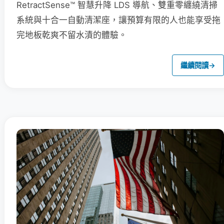
RetractSense™ 智慧升降 LDS 導航、雙重零纏繞清掃
系統與十合一自動清潔座，讓預算有限的人也能享受拖
完地板乾爽不留水漬的體驗。
繼續閱讀
→