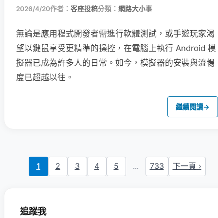
2026/4/20
作者：
客座投稿
分類：
網路大小事
無論是應用程式開發者需進行軟體測試，或手遊玩家渴
望以鍵鼠享受更精準的操控，在電腦上執行 Android 模
擬器已成為許多人的日常。如今，模擬器的安裝與流暢
度已超越以往。
繼續閱讀
→
1
2
3
4
5
...
733
下一頁 ›
追蹤我