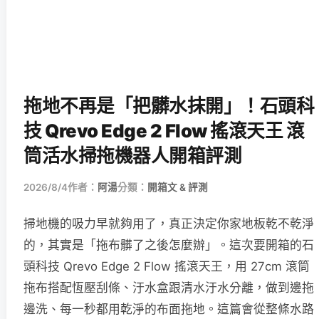
拖地不再是「把髒水抹開」！石頭科
技 Qrevo Edge 2 Flow 搖滾天王 滾
筒活水掃拖機器人開箱評測
2026/8/4
作者：
阿湯
分類：
開箱文 & 評測
掃地機的吸力早就夠用了，真正決定你家地板乾不乾淨
的，其實是「拖布髒了之後怎麼辦」。這次要開箱的石
頭科技 Qrevo Edge 2 Flow 搖滾天王，用 27cm 滾筒
拖布搭配恆壓刮條、汙水盒跟清水汙水分離，做到邊拖
邊洗、每一秒都用乾淨的布面拖地。這篇會從整條水路