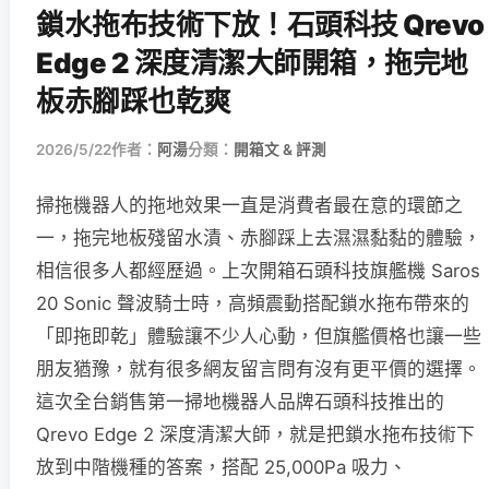
鎖水拖布技術下放！石頭科技 Qrevo
Edge 2 深度清潔大師開箱，拖完地
板赤腳踩也乾爽
2026/5/22
作者：
阿湯
分類：
開箱文 & 評測
掃拖機器人的拖地效果一直是消費者最在意的環節之
一，拖完地板殘留水漬、赤腳踩上去濕濕黏黏的體驗，
相信很多人都經歷過。上次開箱石頭科技旗艦機 Saros
20 Sonic 聲波騎士時，高頻震動搭配鎖水拖布帶來的
「即拖即乾」體驗讓不少人心動，但旗艦價格也讓一些
朋友猶豫，就有很多網友留言問有沒有更平價的選擇。
這次全台銷售第一掃地機器人品牌石頭科技推出的
Qrevo Edge 2 深度清潔大師，就是把鎖水拖布技術下
放到中階機種的答案，搭配 25,000Pa 吸力、