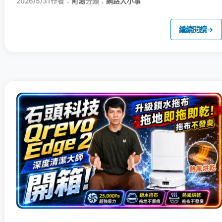
2026/5/31
作者：
阿湯
分類：
網路大小事
繼續閱讀
→