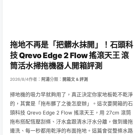
拖地不再是「把髒水抹開」！石頭科
技 Qrevo Edge 2 Flow 搖滾天王 滾
筒活水掃拖機器人開箱評測
2026/8/4
作者：
阿湯
分類：
開箱文 & 評測
掃地機的吸力早就夠用了，真正決定你家地板乾不乾淨
的，其實是「拖布髒了之後怎麼辦」。這次要開箱的石
頭科技 Qrevo Edge 2 Flow 搖滾天王，用 27cm 滾筒
拖布搭配恆壓刮條、汙水盒跟清水汙水分離，做到邊拖
邊洗、每一秒都用乾淨的布面拖地。這篇會從整條水路