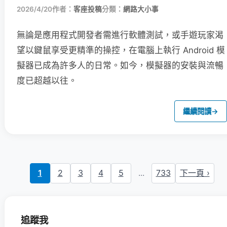
2026/4/20
作者：
客座投稿
分類：
網路大小事
無論是應用程式開發者需進行軟體測試，或手遊玩家渴
望以鍵鼠享受更精準的操控，在電腦上執行 Android 模
擬器已成為許多人的日常。如今，模擬器的安裝與流暢
度已超越以往。
繼續閱讀
→
1
2
3
4
5
...
733
下一頁 ›
追蹤我