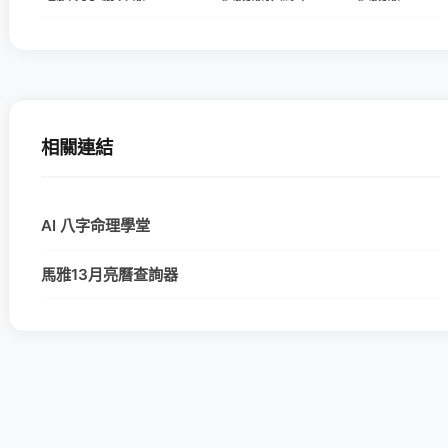
相關連結
AI 八字命理學堂
馬雅13月亮曆查詢器