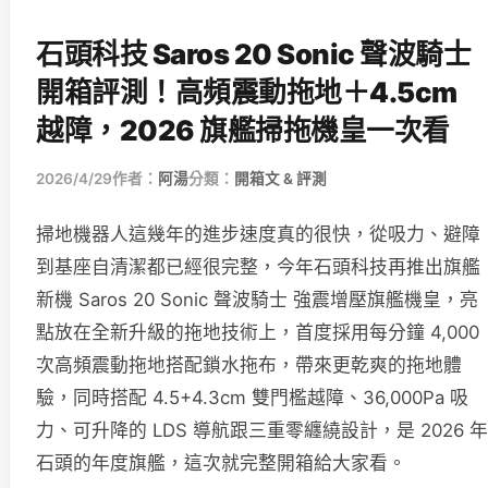
石頭科技 Saros 20 Sonic 聲波騎士
開箱評測！高頻震動拖地＋4.5cm
越障，2026 旗艦掃拖機皇一次看
2026/4/29
作者：
阿湯
分類：
開箱文 & 評測
掃地機器人這幾年的進步速度真的很快，從吸力、避障
到基座自清潔都已經很完整，今年石頭科技再推出旗艦
新機 Saros 20 Sonic 聲波騎士 強震增壓旗艦機皇，亮
點放在全新升級的拖地技術上，首度採用每分鐘 4,000
次高頻震動拖地搭配鎖水拖布，帶來更乾爽的拖地體
驗，同時搭配 4.5+4.3cm 雙門檻越障、36,000Pa 吸
力、可升降的 LDS 導航跟三重零纏繞設計，是 2026 年
石頭的年度旗艦，這次就完整開箱給大家看。