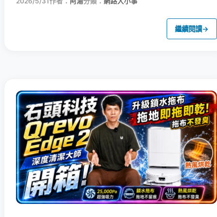
2026/5/31
作者：
阿湯
分類：
網路大小事
繼續閱讀
→