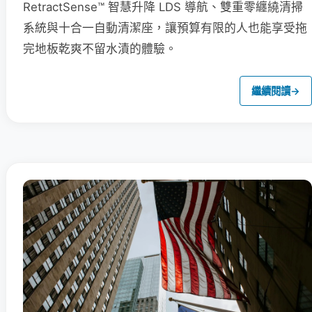
RetractSense™ 智慧升降 LDS 導航、雙重零纏繞清掃
系統與十合一自動清潔座，讓預算有限的人也能享受拖
完地板乾爽不留水漬的體驗。
繼續閱讀
→