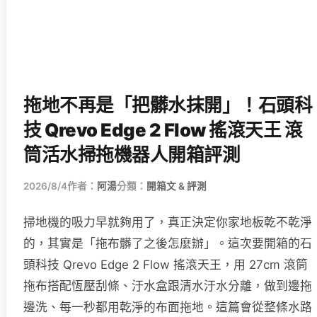
拖地不再是「把髒水抹開」！石頭科
技 Qrevo Edge 2 Flow 搖滾天王 滾
筒活水掃拖機器人開箱評測
2026/8/4
作者：
阿湯
分類：
開箱文 & 評測
掃地機的吸力早就夠用了，真正決定你家地板乾不乾淨
的，其實是「拖布髒了之後怎麼辦」。這次要開箱的石
頭科技 Qrevo Edge 2 Flow 搖滾天王，用 27cm 滾筒
拖布搭配恆壓刮條、汙水盒跟清水汙水分離，做到邊拖
邊洗、每一秒都用乾淨的布面拖地。這篇會從整條水路