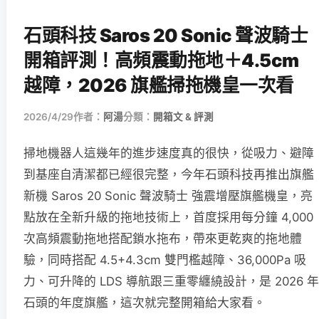
石頭科技 Saros 20 Sonic 聲波騎士
開箱評測！高頻震動拖地＋4.5cm
越障，2026 旗艦掃拖機皇一次看
2026/4/29
作者：
阿湯
分類：
開箱文 & 評測
掃地機器人這幾年的進步速度真的很快，從吸力、避障
到基座自清潔都已經很完整，今年石頭科技再推出旗艦
新機 Saros 20 Sonic 聲波騎士 強震增壓旗艦機皇，亮
點放在全新升級的拖地技術上，首度採用每分鐘 4,000
次高頻震動拖地搭配鎖水拖布，帶來更乾爽的拖地體
驗，同時搭配 4.5+4.3cm 雙門檻越障、36,000Pa 吸
力、可升降的 LDS 導航跟三重零纏繞設計，是 2026 年
石頭的年度旗艦，這次就完整開箱給大家看。