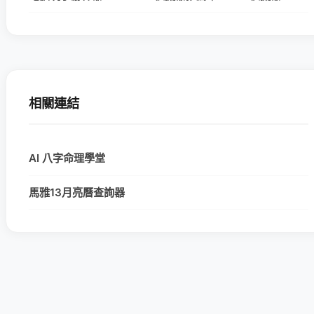
相關連結
AI 八字命理學堂
馬雅13月亮曆查詢器