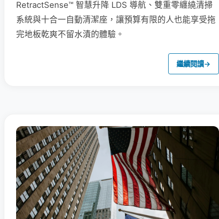
RetractSense™ 智慧升降 LDS 導航、雙重零纏繞清掃
系統與十合一自動清潔座，讓預算有限的人也能享受拖
完地板乾爽不留水漬的體驗。
繼續閱讀
→