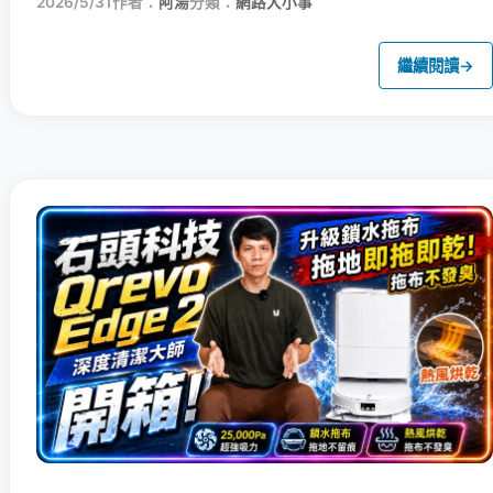
2026/5/31
作者：
阿湯
分類：
網路大小事
繼續閱讀
→