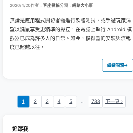
2026/4/20
作者：
客座投稿
分類：
網路大小事
無論是應用程式開發者需進行軟體測試，或手遊玩家渴
望以鍵鼠享受更精準的操控，在電腦上執行 Android 模
擬器已成為許多人的日常。如今，模擬器的安裝與流暢
度已超越以往。
繼續閱讀
→
1
2
3
4
5
...
733
下一頁 ›
追蹤我