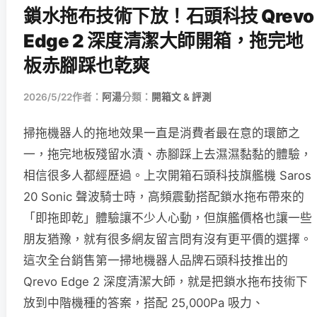
鎖水拖布技術下放！石頭科技 Qrevo
Edge 2 深度清潔大師開箱，拖完地
板赤腳踩也乾爽
2026/5/22
作者：
阿湯
分類：
開箱文 & 評測
掃拖機器人的拖地效果一直是消費者最在意的環節之
一，拖完地板殘留水漬、赤腳踩上去濕濕黏黏的體驗，
相信很多人都經歷過。上次開箱石頭科技旗艦機 Saros
20 Sonic 聲波騎士時，高頻震動搭配鎖水拖布帶來的
「即拖即乾」體驗讓不少人心動，但旗艦價格也讓一些
朋友猶豫，就有很多網友留言問有沒有更平價的選擇。
這次全台銷售第一掃地機器人品牌石頭科技推出的
Qrevo Edge 2 深度清潔大師，就是把鎖水拖布技術下
放到中階機種的答案，搭配 25,000Pa 吸力、