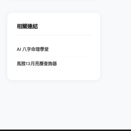
相關連結
AI 八字命理學堂
馬雅13月亮曆查詢器