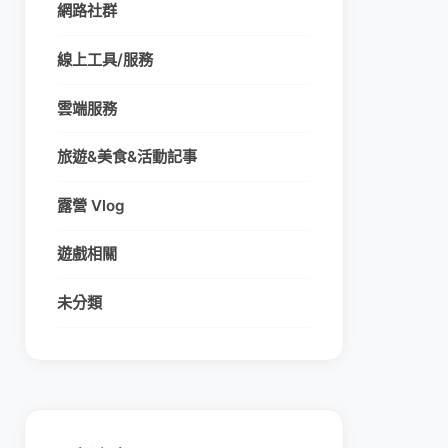
網路社群
線上工具/服務
雲端服務
旅遊&美食&活動記事
露營 Vlog
遊戲相關
未分類