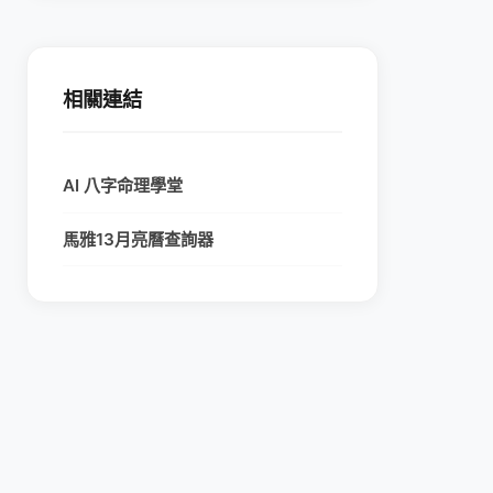
相關連結
AI 八字命理學堂
馬雅13月亮曆查詢器