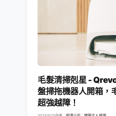
毛髮清掃剋星 - Qrev
盤掃拖機器人開箱，
超強越障！
2024/9/21
作者：
阿湯
分類：
開箱文 & 評測