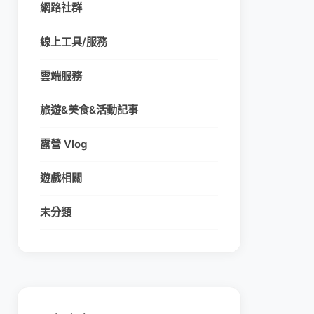
網路社群
線上工具/服務
雲端服務
旅遊&美食&活動記事
露營 Vlog
遊戲相關
未分類