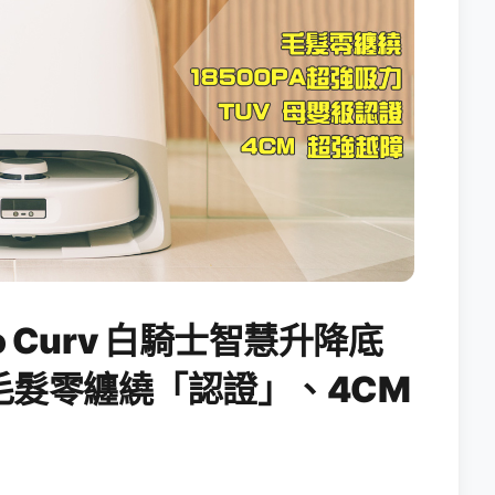
o Curv 白騎士智慧升降底
毛髮零纏繞「認證」、4CM