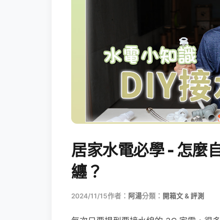
居家水電必學 - 怎
纏？
2024/11/15
作者：
阿湯
分類：
開箱文 & 評測