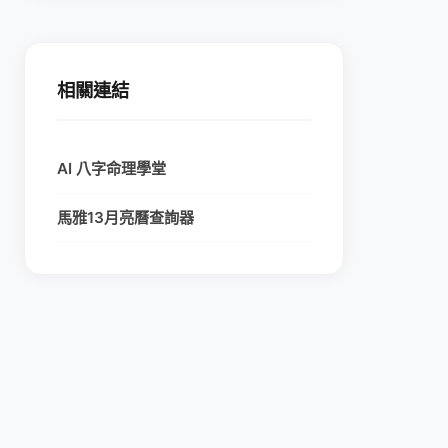
相關連結
AI 八字命理學堂
馬雅13月亮曆查詢器