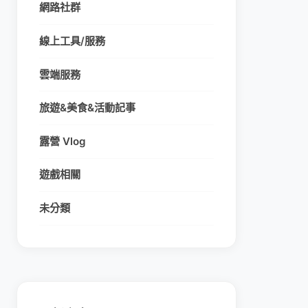
網路社群
線上工具/服務
雲端服務
旅遊&美食&活動記事
露營 Vlog
遊戲相關
未分類