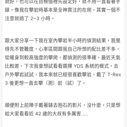
就好，也可以在目標值裡先設定好，就不用一直看著手
錶，像我在攀岩時基本是全神貫注的在爬，其實一個不
注意就過了 2~3 小時。
跟大家分享一下我在室內攀岩半小時的偵測結果，我覺
得先不管難度，心率區間跟我自己所想的配比差不多，
從暖身到較高強度的攀爬，都偵測的很準確，最近天氣
比較差，下次我會想試看看選擇 YDS 系統的模式，去
戶外攀岩試試，我本來就已經很喜歡攀岩，戴了 T-Rex
3 後更想一直去攀（測）岩（試）了。
順便附上前陣子戴著錶去抱石的影片，沒什麼，只是想
給大家看看近 42 歲的大叔有多厲害.....