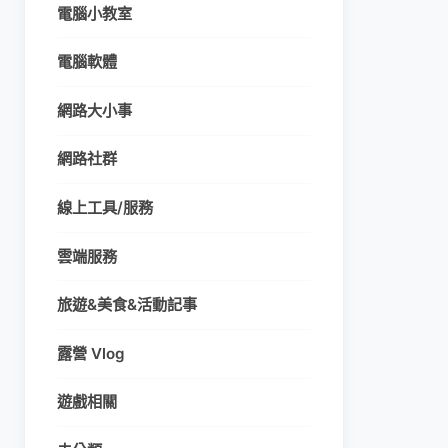
電腦小教室
電腦軟體
網路大小事
網路社群
線上工具/服務
雲端服務
旅遊&美食&活動記事
露營 Vlog
遊戲相關