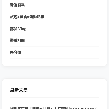
雲端服務
旅遊&美食&活動記事
露營 Vlog
遊戲相關
未分類
最新文章
拖地不再是「把髒水抹開」！石頭科技 Qrevo Edge 2