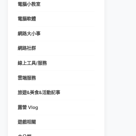
電腦小教室
電腦軟體
網路大小事
網路社群
線上工具/服務
雲端服務
旅遊&美食&活動記事
露營 Vlog
遊戲相關