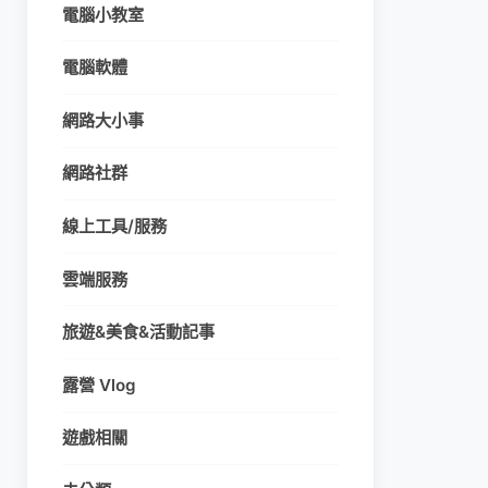
電腦小教室
電腦軟體
網路大小事
網路社群
線上工具/服務
雲端服務
旅遊&美食&活動記事
露營 Vlog
遊戲相關