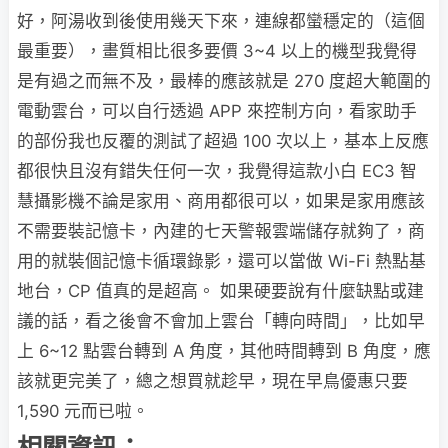
好，阿湯收到後使用幾天下來，連線都蠻穩定的（這個
最重要），畫質相比很多要價 3~4 以上的機型我覺得
是有過之而無不及，最棒的應該就是 270 度超大範圍的
電動雲台，可以自行透過 APP 來控制方向，看家助手
的部份我也反覆的測試了超過 100 次以上，基本上反應
都很快且沒有錯失任何一次，我覺得這款小白 EC3 智
慧攝影機不論是家用、商用都很可以，如果是家用應該
不需要裝記憶卡，內建的七天警報雲端儲存就夠了，商
用的就裝個記憶卡循環錄影，還可以當做 Wi-Fi 熱點基
地台，CP 值真的是超高。 如果硬要說有什麼缺點或建
議的話，看之後會不會加上雲台「轉向時間」，比如早
上 6~12 點雲台轉到 A 角度，其他時間轉到 B 角度，應
該就更完美了，總之想買就趁早，現在早鳥優惠只要
1,590 元而已啦。
相關資訊：