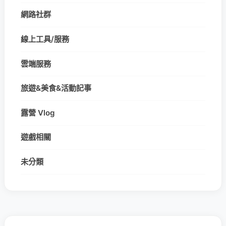
網路社群
線上工具/服務
雲端服務
旅遊&美食&活動記事
露營 Vlog
遊戲相關
未分類