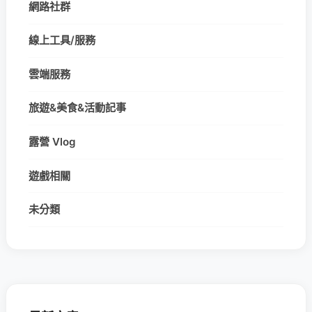
網路社群
線上工具/服務
雲端服務
旅遊&美食&活動記事
露營 Vlog
遊戲相關
未分類