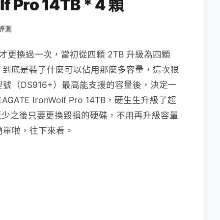
 Pro 14TB * 4 顆
 評測
前才更換過一次，當初從四顆 2TB 升級為四顆
了，到底是裝了什麼可以佔用那麼多容量，這次狠
S 型號（DS916+）最高能支援的容量後，決定一
ATE IronWolf Pro 14TB，硬生生升級了超
至少之後只要更換毀損的硬碟，不用再升級容量
量很簡單啦，往下來看。