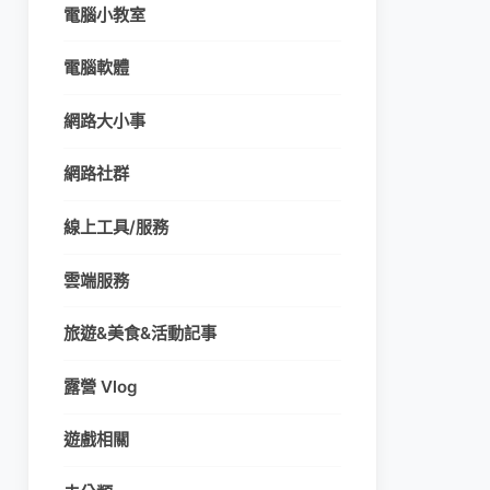
電腦小教室
電腦軟體
網路大小事
網路社群
線上工具/服務
雲端服務
旅遊&美食&活動記事
露營 Vlog
遊戲相關