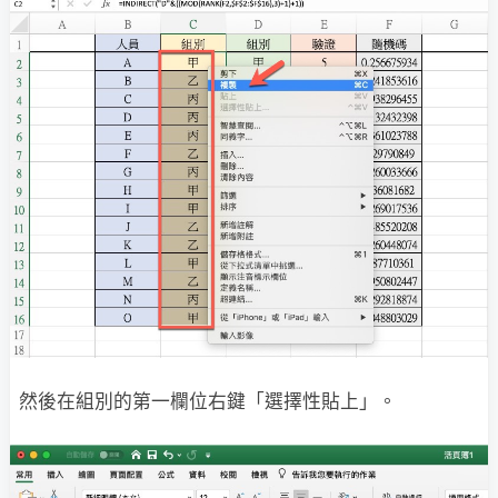
然後在組別的第一欄位右鍵「選擇性貼上」。