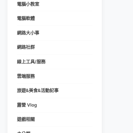
電腦小教室
電腦軟體
網路大小事
網路社群
線上工具/服務
雲端服務
旅遊&美食&活動記事
露營 Vlog
遊戲相關