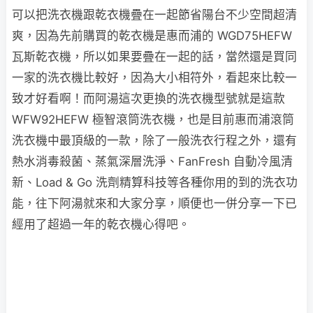
可以把洗衣機跟乾衣機疊在一起節省陽台不少空間超清
爽，因為先前購買的乾衣機是惠而浦的 WGD75HEFW
瓦斯乾衣機，所以如果要疊在一起的話，當然還是買同
一家的洗衣機比較好，因為大小相符外，看起來比較一
致才好看啊！而阿湯這次更換的洗衣機型號就是這款
WFW92HEFW 極智滾筒洗衣機，也是目前惠而浦滾筒
洗衣機中最頂級的一款，除了一般洗衣行程之外，還有
熱水消毒殺菌、蒸氣深層洗淨、FanFresh 自動冷風清
新、Load & Go 洗劑精算科技等各種你用的到的洗衣功
能，往下阿湯就來和大家分享，順便也一併分享一下已
經用了超過一年的乾衣機心得吧。