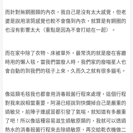
而針對無鋼圈類的內衣，我自己是沒有太大感覺，但老
婆是說用滾筒感覺也較不會傷到內衣，就算是有鋼圈的
也沒有影響太大（重點是因為不會打結在一起）。
而在家中除了衣物、床被單外，最常洗的就是廢在客廳
時用的懶人毯，當我們當廢人時，我們家的廢喵星人也
會自動的到我們的毯子上來，久而久之就有很多貓毛。
像這類毛毯我也都會用消毒殺菌行程來處理，這個行程
對我來說相當重要，阿湯已經說到快爛掉自己是嚴重的
過敏兒，前陣子連感冒都引發了氣喘，就知道有多嚴重
了吧！所以像這種容易滋生過敏原類的，我就可以透過
熱水的消毒殺菌行程來去除過敏原，再交給乾衣機做二