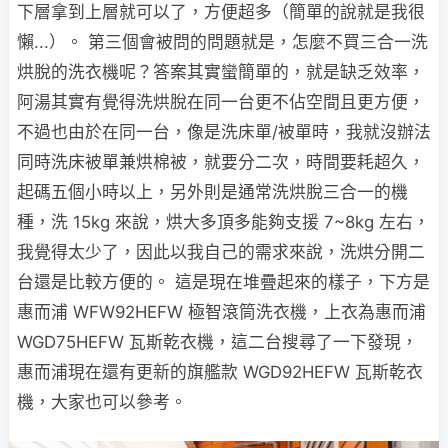
下層拿到上層就可以了，方便超多（簡單的說就是我很
懶...）。 第三個會被問的問題就是，怎麼不買三合一洗
烘脫的洗衣機呢？答案其實蠻簡單的，就是缺乏效率，
阿湯其實有覺得洗烘脫在同一台更不佔空間且更方便，
不過也由於在同一台，像是洗床單/被單時，我就沒辦法
同時洗床被單兼烘棉被，就要分二次，時間要耗超久，
起碼五個小時以上，另外則是通常洗烘脫三合一的機
種，洗 15kg 來說，烘大多頂多能夠支援 7~8kg 左右，
我覺得太少了，因此以我自己的需求來說，洗烘分開二
台還是比較方便的。 這是現在堆疊起來的樣子，下方是
惠而浦 WFW92HEFW 極智滾筒洗衣機，上衣為惠而浦
WGD75HEFW 瓦斯乾衣機，這二台搜尋了一下發現，
惠而浦現在還有更新的旗艦款 WGD92HEFW 瓦斯乾衣
機，大家也可以參考。