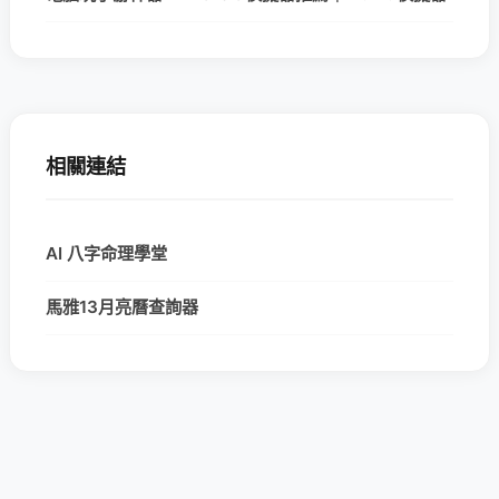
相關連結
AI 八字命理學堂
馬雅13月亮曆查詢器