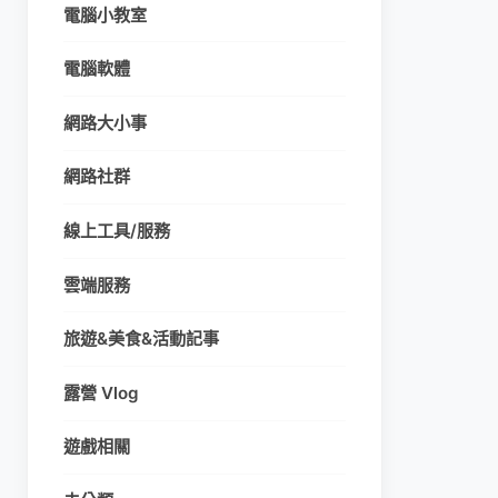
電腦小教室
電腦軟體
網路大小事
網路社群
線上工具/服務
雲端服務
旅遊&美食&活動記事
露營 Vlog
遊戲相關