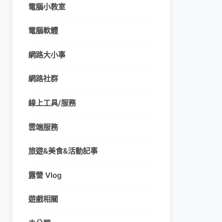
電腦小教室
電腦軟體
網路大小事
網路社群
線上工具/服務
雲端服務
旅遊&美食&活動記事
露營 Vlog
遊戲相關