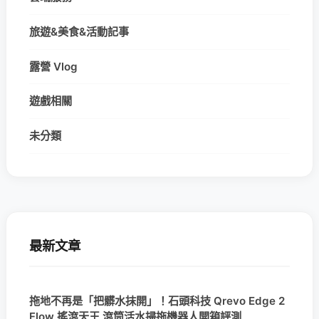
旅遊&美食&活動記事
露營 Vlog
遊戲相關
未分類
最新文章
拖地不再是「把髒水抹開」！石頭科技 Qrevo Edge 2
Flow 搖滾天王 滾筒活水掃拖機器人開箱評測