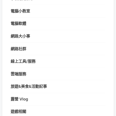
電腦小教室
電腦軟體
網路大小事
網路社群
線上工具/服務
雲端服務
旅遊&美食&活動記事
露營 Vlog
遊戲相關