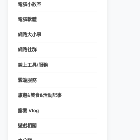
電腦小教室
電腦軟體
網路大小事
網路社群
線上工具/服務
雲端服務
旅遊&美食&活動記事
露營 Vlog
遊戲相關