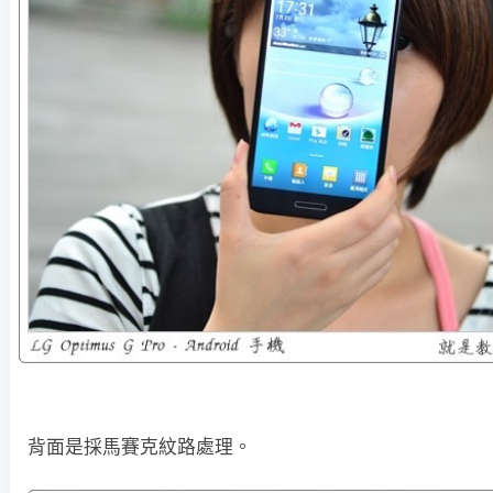
背面是採馬賽克紋路處理。