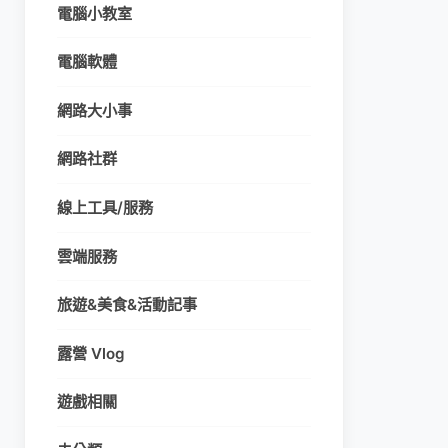
電腦小教室
電腦軟體
網路大小事
網路社群
線上工具/服務
雲端服務
旅遊&美食&活動記事
露營 Vlog
遊戲相關